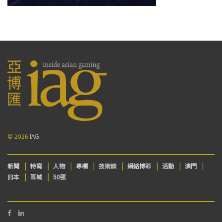
© 2026
IAG
新聞
特寫
人物
專欄
技術談
網絡博彩
活動
澳門
日本
區域
50强