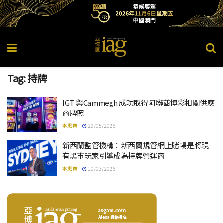
Tag:
持牌
IGT 與Cammegh 成功取得阿聯酋博彩相關供應
商牌照
本思齊
29/05/2026
新西蘭監管機構：新西蘭規管網上賭場是將現
有黑市玩家引導成為持牌營運商
本思齊
10/03/2026