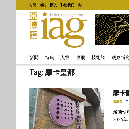
訂閱
雜誌
關於
聯絡我們
廣告
新聞
特寫
人物
專欄
技術談
網絡博
Tag:
摩卡皇都
摩卡
陳嘉俊
新濠博
2025