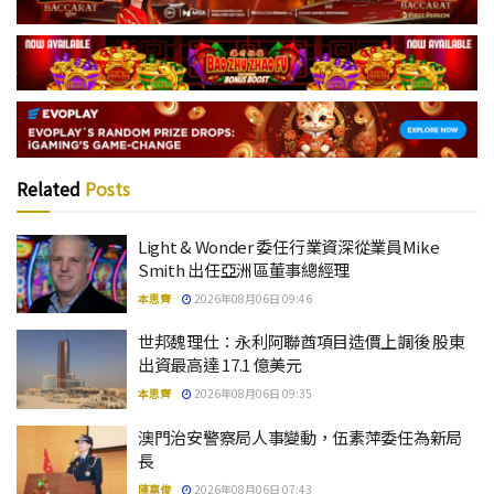
Related
Posts
Light & Wonder 委任行業資深從業員Mike
Smith 出任亞洲區董事總經理
本思齊
2026年08月06日 09:46
世邦魏理仕：永利阿聯酋項目造價上調後 股東
出資最高達 17.1 億美元
本思齊
2026年08月06日 09:35
澳門治安警察局人事變動，伍素萍委任為新局
長
陳嘉俊
2026年08月06日 07:43