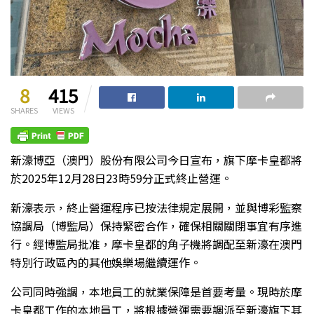
8
415
SHARES
VIEWS
新濠博亞（澳門）股份有限公司今日宣布，旗下摩卡皇都將
於2025年12月28日23時59分正式終止營運。
新濠表示，終止營運程序已按法律規定展開，並與博彩監察
協調局（博監局）保持緊密合作，確保相關關閉事宜有序進
行。經博監局批准，摩卡皇都的角子機將調配至新濠在澳門
特別行政區內的其他娛樂場繼續運作。
公司同時強調，本地員工的就業保障是首要考量。現時於摩
卡皇都工作的本地員工，將根據營運需要調派至新濠旗下其