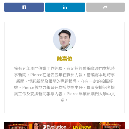
陳嘉俊
擁有五年澳門傳媒工作經驗，有足夠經驗編寫澳門本地時
事新聞。Pierce在過去五年任職於力報，曾編寫本地時事
新聞、博彩新聞及相關的專題報導，亦有一定的拍攝經
驗。Pierce曾於力報晉升為採訪副主任，負責安排記者採
訪工作及安排新聞報導內容。Pierce畢業於澳門大學中文
系。