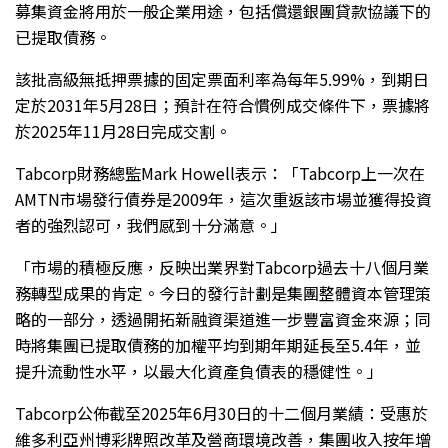
募集資金將用於一般企業用途，包括償還銀團貸款協議下的
已提取債務。
該批高級無抵押票據的固定票面利率為每年5.99%，到期日
定於2031年5月28日；預計在符合慣例成交條件下，票據將
於2025年11月28日完成交割。
Tabcorp財務總監Mark Howell表示：「Tabcorp上一次在
AMTN市場發行債券是2009年，這次重返該市場並獲得投資
者的強烈認可，我們感到十分滿意。」
「市場的積極反應，反映出業界對Tabcorp過去十八個月業
務轉型成果的肯定。今日的發行計劃是集團整體資本管理策
略的一部分，透過開拓新融資渠道進一步豐富資金來源；同
時將集團已提取債務的加權平均到期年期延長至5.4年，並
提升流動性水平，以最大化資產負債表的穩健性。」
Tabcorp公佈截至2025年6月30日的十二個月業績：受惠於
維多利亞州博彩牌照改革及營商環境改善，集團收入按年增