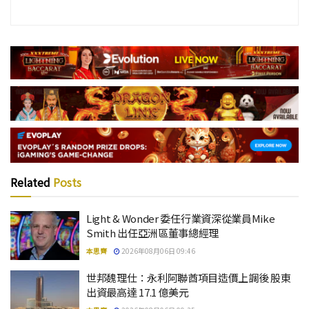
Related
Posts
Light & Wonder 委任行業資深從業員Mike
Smith 出任亞洲區董事總經理
本思齊
2026年08月06日 09:46
世邦魏理仕：永利阿聯酋項目造價上調後 股東
出資最高達 17.1 億美元