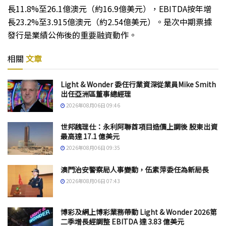
長11.8%至26.1億澳元（約16.9億美元），EBITDA按年增
長23.2%至3.915億澳元（約2.54億美元）。是次中期票據
發行是業績公佈後的重要融資動作。
相關
文章
Light & Wonder 委任行業資深從業員Mike Smith
出任亞洲區董事總經理
2026年08月06日 09:46
世邦魏理仕：永利阿聯酋項目造價上調後 股東出資
最高達 17.1 億美元
2026年08月06日 09:35
澳門治安警察局人事變動，伍素萍委任為新局長
2026年08月06日 07:43
博彩及網上博彩業務帶動 Light & Wonder 2026第
二季增長經調整 EBITDA 達 3.83 億美元