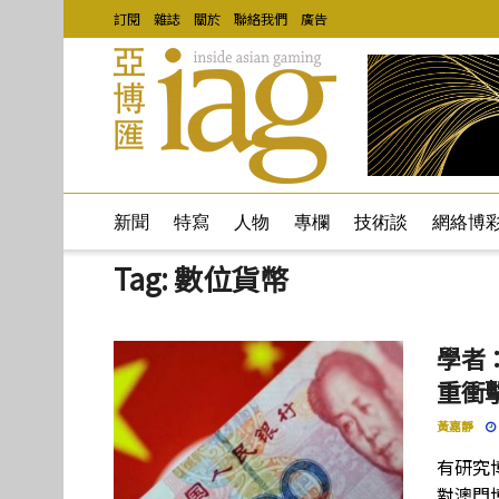
訂閱
雜誌
關於
聯絡我們
廣告
新聞
特寫
人物
專欄
技術談
網絡博
Tag:
數位貨幣
學者
重衝
黃嘉靜
有研究
對澳門