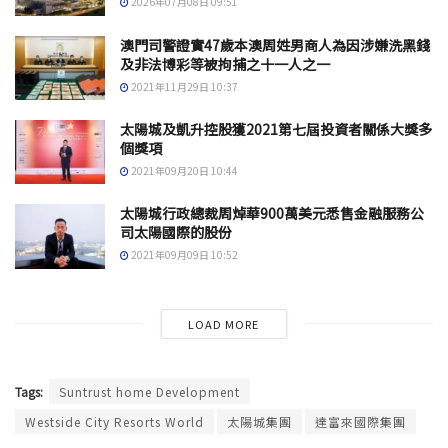
2026年07月08日 09:51
澳門司警證實47歲本澳周姓男商人為因涉嫌洗黑錢
及非法博彩等被拘捕之十一人之一
2021年11月29日 10:37
太陽城及凱升控股獲2021第七屆投資者關係大獎多
個獎項
2021年09月20日 10:44
太陽城行政總裁周焯華900萬美元悉售金融服務公
司太陽國際的股份
2021年09月09日 10:52
LOAD MORE
Tags:
Suntrust home Development
Westside City Resorts World
太陽城集團
達富來國際集團