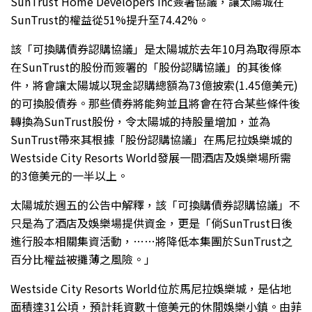
SunTrust Home Developers Inc簽署協議，讓太陽城在
SunTrust的權益從51%提升至74.42%。
該「可換購債券認購協議」是太陽城於去年10月為取得原本
在SunTrust的股份而簽署的「股份認購協議」的其後條
件，將會讓太陽城以現金認購總額為73億披索(1.45億美元)
的可換股債券。那些債券將能夠並且將會在符合某些條件後
轉換為SunTrust股份，令太陽城的持股量增加，並為
SunTrust帶來其根據「股份認購協議」在馬尼拉娛樂城的
Westside City Resorts World發展一間酒店及娛樂場所需
的3億美元的一半以上。
太陽城於週五的公告中解釋，該「可換購債券認購協議」不
只是為了酒店及娛樂場提供資金，更是「倘SunTrust日後
進行股本相關集資活動，……將降低本集團於SunTrust之
百分比權益被攤薄之風險。」
Westside City Resorts World位於馬尼拉娛樂城，是佔地
面積達31公頃，預計耗資數十億美元的休閒娛樂小鎮。由菲