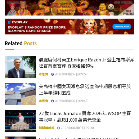
Related
Posts
晨麗度假村東主Enrique Razon Jr 登上福布斯菲
律賓首富寶座 身家遙遙領先
本思齊
2026年08月07日 09:57
美高梅中國兌現派息承諾 宣佈中期股息相等於
上半年純利五成
本思齊
2026年08月07日 09:47
22 歲 Lucas Jumalon 勇奪 2026 年 WSOP 主賽
事冠軍，贏取1,000 萬美元獎金
新聞編輯部
2026年08月07日 09:30