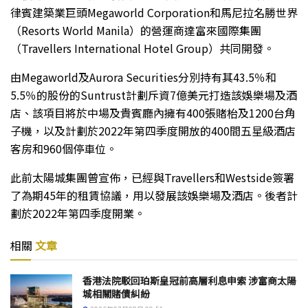
律賓建築業巨頭Megaworld Corporation和馬尼拉名勝世界
（Resorts World Manila）的營運商達富來國際集團
（Travellers International Hotel Group）共同開發。
由Megaworld及Aurora Securities分別持有其43.5％和
5.5％的股份的Suntrust計劃斥資7億美元打造該娛樂場及酒
店、該項目將於中場及貴賓廳內擁有400張賭枱及1200台角
子機，以及計劃於2022年第四季度開放的400間五星級酒店
客房和960個停車位。
此前太陽城集團曾宣佈，已經與Travellers和Westside簽署
了為期45年的租賃協議，用以發展該娛樂場及酒店。後者計
劃於2022年第四季度開業。
相關
文章
香港法院駁回珀斯皇冠前高層利息申索 涉富商太陽
城相關賭債糾紛