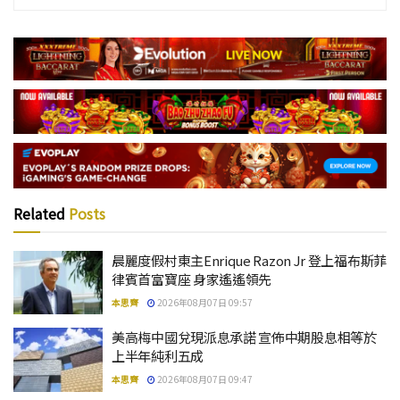
Related
Posts
晨麗度假村東主Enrique Razon Jr 登上福布斯菲
律賓首富寶座 身家遙遙領先
本思齊
2026年08月07日 09:57
美高梅中國兌現派息承諾 宣佈中期股息相等於
上半年純利五成
本思齊
2026年08月07日 09:47