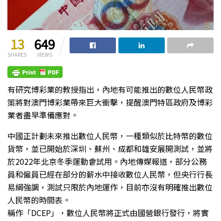
13
649
SHARES
VIEWS
有研究博彩業的教授指出，內地有可能推出的數位人民幣政
策將對澳門博彩業帶來巨大衝擊，提醒澳門特區政府及博彩
業者盡早準備應對。
中國正計劃未來推出數位人民幣，一種類似於比特幣的數位
貨幣，並已開始於深圳、蘇州、成都和雄安展開測試，並將
於2022年北京冬季運動會試用。內地傳媒報道，部分公務
員和僱員已經在部分的薪水中接收數位人民幣，但央行行長
易綱強調，測試只限於內地運作，目前亦沒有明確推出數位
人民幣的時間表。
稱作「DCEP」，數位人民幣將正式由國營銀行發行，將實