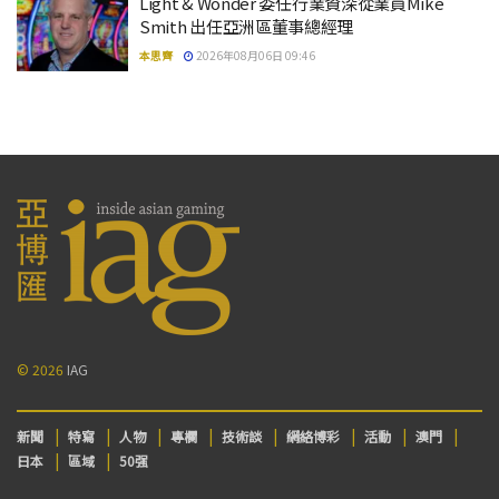
Light & Wonder 委任行業資深從業員Mike
Smith 出任亞洲區董事總經理
本思齊
2026年08月06日 09:46
© 2026
IAG
新聞
特寫
人物
專欄
技術談
網絡博彩
活動
澳門
日本
區域
50强