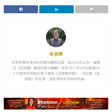
本思齊
本思齊曾在澳洲悉尼擔任體育記者，自2016年以來一直擔
任《亞博匯》雜誌的執行編輯。他於2017年4月協助推出
了行業領先的每日電子通訊《亞博匯早報》，目前是《亞
博匯》的主筆，並負責所有內容的校編。