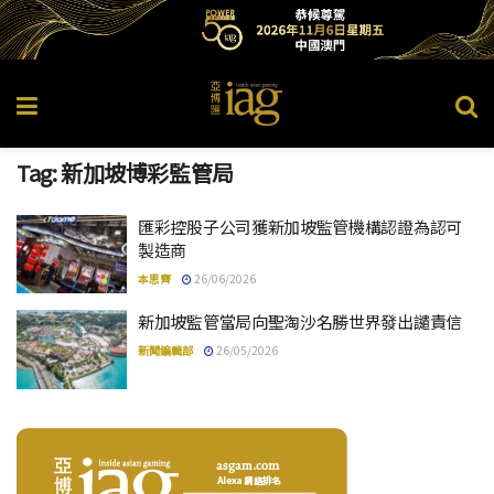
Tag:
新加坡博彩監管局
匯彩控股子公司獲新加坡監管機構認證為認可
製造商
本思齊
26/06/2026
新加坡監管當局向聖淘沙名勝世界發出譴責信
新聞編輯部
26/05/2026