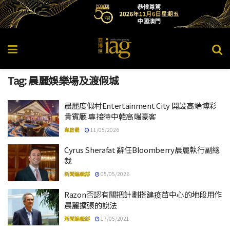
Tag:
晨麗娛樂場及渡假城
晨麗度假村Entertainment City 開設高端博彩
貴賓廳 專接待中韓高端豪客
韋啟羲
11/05/2026
Cyrus Sherafat 辭任Bloomberry晨麗執行副總
裁
新聞編輯部
05/05/2026
Razon否認有關把計劃搭建疫苗中心的地段用作
晨麗擴張的說法
新聞編輯部
17/05/2021