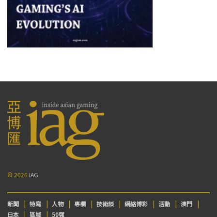
© 2026
IAG
新聞
特寫
人物
專欄
技術談
網絡博彩
活動
澳門
日本
區域
50强