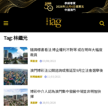
Tag:
林繼光
賭牌標書看法 博企權利不對等 或在明年大幅度
裁員
陳嘉俊
03/08/2022
澳門博彩法公開諮詢或推延至9月立法會選舉後
新聞編輯部
11/03/2021
博彩中介人認為澳門集中發展中場並非明智抉
擇
黃嘉靜
28/05/2020