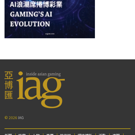
© 2026
IAG