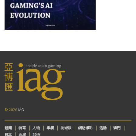
© 2026
IAG
新聞
特寫
人物
專欄
技術談
網絡博彩
活動
澳門
日本
區域
50强