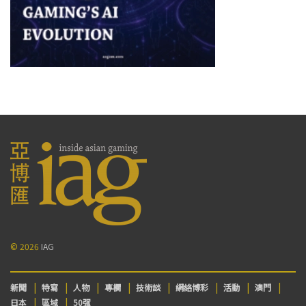
© 2026
IAG
新聞
特寫
人物
專欄
技術談
網絡博彩
活動
澳門
日本
區域
50强