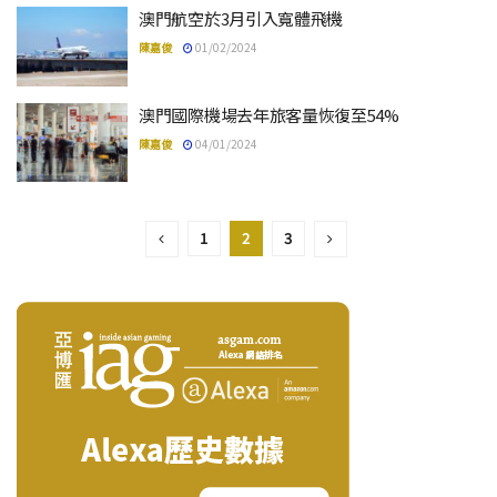
澳門航空於3月引入寬體飛機
陳嘉俊
01/02/2024
澳門國際機場去年旅客量恢復至54%
陳嘉俊
04/01/2024
1
2
3