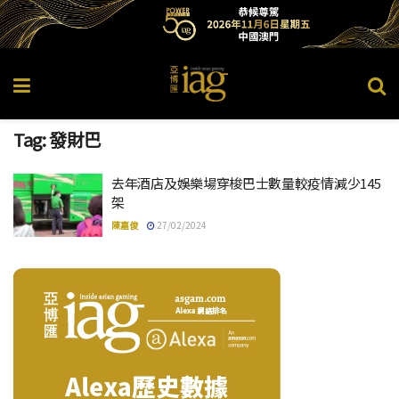
Tag:
發財巴
去年酒店及娛樂場穿梭巴士數量較疫情減少145
架
陳嘉俊
27/02/2024