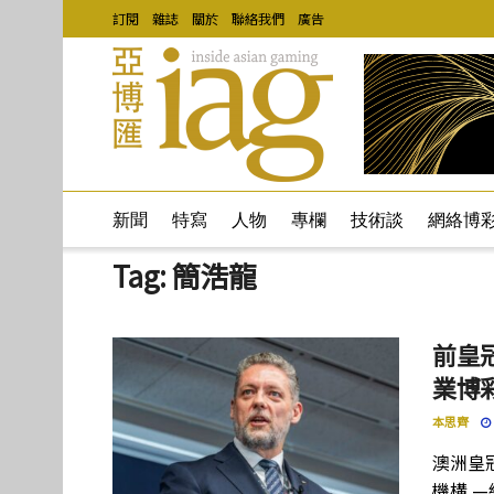
訂閱
雜誌
關於
聯絡我們
廣告
新聞
特寫
人物
專欄
技術談
網絡博
Tag:
簡浩龍
前皇
業博
本思齊
澳洲皇
機構 