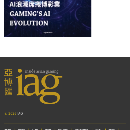
© 2026
IAG