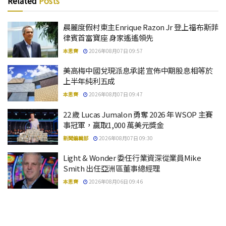
Related
Posts
晨麗度假村東主Enrique Razon Jr 登上福布斯菲
律賓首富寶座 身家遙遙領先
本思齊
2026年08月07日 09:57
美高梅中國兌現派息承諾 宣佈中期股息相等於
上半年純利五成
本思齊
2026年08月07日 09:47
22 歲 Lucas Jumalon 勇奪 2026 年 WSOP 主賽
事冠軍，贏取1,000 萬美元獎金
新聞編輯部
2026年08月07日 09:30
Light & Wonder 委任行業資深從業員Mike
Smith 出任亞洲區董事總經理
本思齊
2026年08月06日 09:46