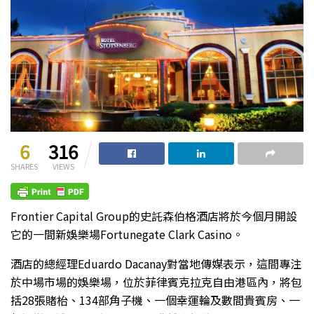
6
316
SHARES
VIEWS
Frontier Capital Group的史託森伯格酒店將於今個月開設
它的一間新娛樂場Fortunegate Clark Casino。
酒店的總經理Eduardo Dacanay對當地傳媒表示，這間專注
於中場市場的娛樂場，位於菲律賓克拉克自由港區內，將包
括28張賭枱、134部角子機、一個幸運輪及數間貴賓房、一