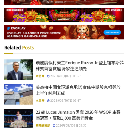
Related
Posts
晨麗度假村東主Enrique Razon Jr 登上福布斯菲
律賓首富寶座 身家遙遙領先
本思齊
2026年08月07日 09:57
美高梅中國兌現派息承諾 宣佈中期股息相等於
上半年純利五成
本思齊
2026年08月07日 09:47
22 歲 Lucas Jumalon 勇奪 2026 年 WSOP 主賽
事冠軍，贏取1,000 萬美元獎金
新聞編輯部
2026年08月07日 09:30