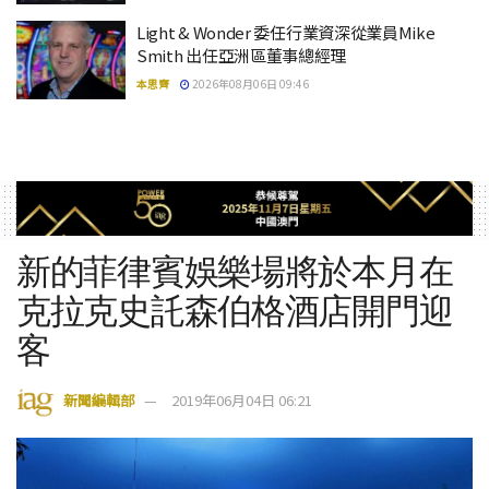
Light & Wonder 委任行業資深從業員Mike
Smith 出任亞洲區董事總經理
本思齊
2026年08月06日 09:46
新的菲律賓娛樂場將於本月在
克拉克史託森伯格酒店開門迎
客
新聞編輯部
2019年06月04日 06:21