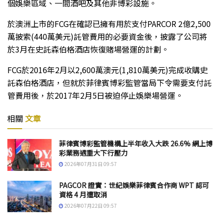
個娛樂區域、一間酒吧及其他非博彩設施。
於澳洲上市的FCG在確認已擁有用於支付PARCOR 2億2,500
萬披索(440萬美元)託管費用的必要資金後，披露了公司將
於3月在史託森伯格酒店恢復賭場營運的計劃。
FCG於2016年2月以2,600萬澳元(1,810萬美元)完成收購史
託森伯格酒店，但就於菲律賓博彩監管當局下令需要支付託
管費用後，於2017年2月5日被迫停止娛樂場營運。
相關
文章
菲律賓博彩監管機構上半年收入大跌 26.6% 網上博
彩業務遇重大下行壓力
2026年07月31日 09:57
PAGCOR 證實：世紀娛樂菲律賓合作商 WPT 認可
資格 4 月遭取消
2026年07月22日 09:57