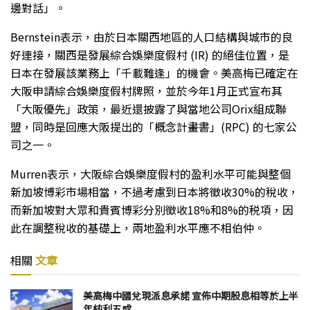
邊對話」。
Bernstein表示，由於日本關西地區的人口結構與城市的良
好連接，關西是發展綜合娛樂度假村 (IR) 的絕佳位置，是
日本在發展該業務上「千載難逢」的機會。美高梅已確定在
大阪申請綜合娛樂度假村牌照，並於今年1月正式宣布其
「大阪優先」政策，最近還披露了與當地公司Orix組成聯
盟，同時是回應大阪提出的「概念計畫書」(RPC) 的七家公
司之一。
Murren表示，大阪綜合娛樂度假村的盈利水平可能與整個
新加坡博彩市場相當，不過考慮到日本將徵收30%的稅收，
而新加坡對大眾和貴賓博彩分別徵收18%和8%的税項，因
此在調整稅收的基礎上，兩地盈利水平應不相伯仲。
相關
文章
美高梅中國兌現派息承諾 宣佈中期股息相等於上半
年純利五成