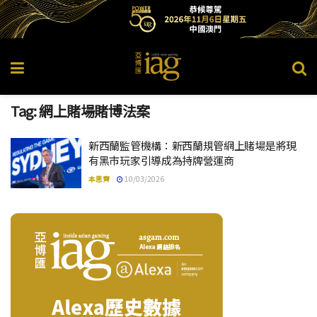
Tag:
網上賭場賭博法案
新西蘭監管機構：新西蘭規管網上賭場是將現
有黑市玩家引導成為持牌營運商
本思齊
10/03/2026