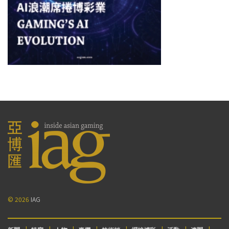
© 2026
IAG