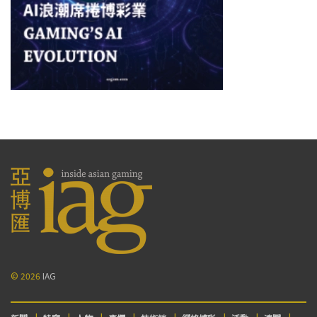
© 2026
IAG