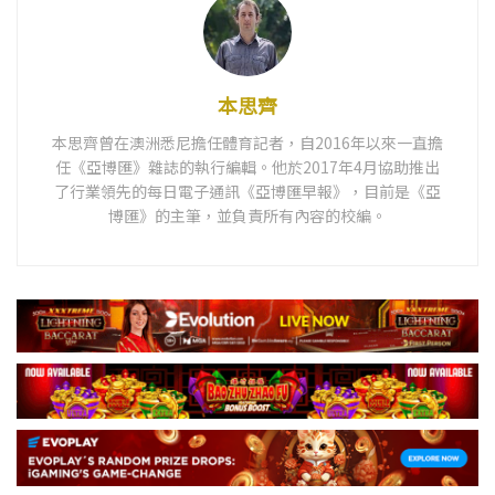
本思齊
本思齊曾在澳洲悉尼擔任體育記者，自2016年以來一直擔
任《亞博匯》雜誌的執行編輯。他於2017年4月協助推出
了行業領先的每日電子通訊《亞博匯早報》，目前是《亞
博匯》的主筆，並負責所有內容的校編。