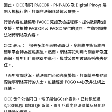
因此，CICC 聯同 PAGCOR、PNP-ACG 及 Digital Pinoys 展
開大規模行動，打擊非法網賭營運及推廣。
行動內容包括協助 PAOCC 蒐證及檢控程序、提供數碼取證
支援，並根據 PAGCOR 及 PAOCC 提供的資料，主動封鎖非
法賭博網站及內容。
CICC 表示：「過去多年全面數碼轉型，令網絡生態系統由
簡單平台轉為複雜渠道。然而，網絡罪犯利用有關創新及互
聯網，針對用戶弱點從中牟利，導致公眾對數碼服務失去信
任。」
「面對有關狀況，執法部門必須高度警惕，打擊這些集結資
源從事網絡罪行的人士，包括經營 POGO 中心及非法網上
賭博。」
CICC 發佈公告同日，電子錢包GCash宣佈，已封鎖超過
3,200個濫用該國 QR 系統、將用戶導向非法賭博及其他非
法活動的商戶。