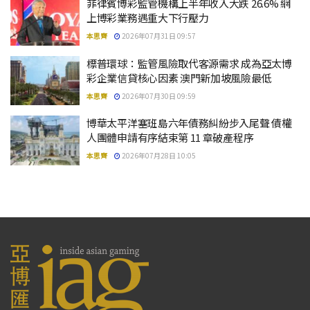
菲律賓博彩監管機構上半年收入大跌 26.6% 網
上博彩業務遇重大下行壓力
本思齊
2026年07月31日 09:57
標普環球：監管風險取代客源需求 成為亞太博
彩企業信貸核心因素 澳門新加坡風險最低
本思齊
2026年07月30日 09:59
博華太平洋塞班島六年債務糾紛步入尾聲 債權
人團體申請有序結束第 11 章破產程序
本思齊
2026年07月28日 10:05