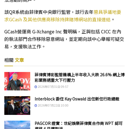
該QR系統由菲律賓中央銀行監管，該行去年
曾具爭議地要
求GCash 及其他供應商移除持牌賭博網站的直接連結
。
GCash營運商 G-Xchange Inc 聲明稱，正與包括 CICC 在內
的執法部門合作移除惡意網站，並定期向該中心舉報可疑交
易，支援執法工作。
相關
文章
菲律賓博彩監管機構上半年收入大跌 26.6% 網上博
彩業務遇重大下行壓力
2026年07月31日 09:57
Interblock 委任 Kay Oswald 出任新任行政總裁
2026年07月22日 10:00
PAGCOR 證實：世紀娛樂菲律賓合作商 WPT 認可
資格 4 月遭取消