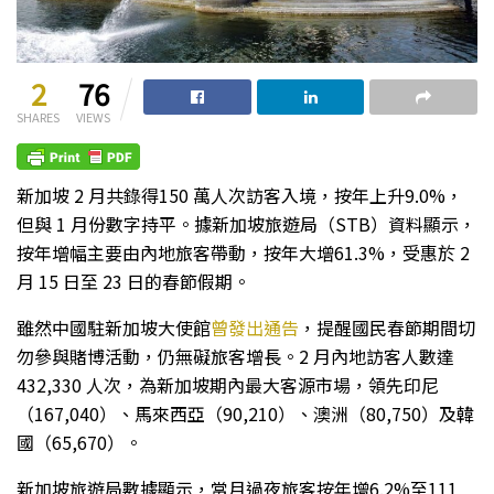
2
76
SHARES
VIEWS
新加坡 2 月共錄得150 萬人次訪客入境，按年上升9.0%，
但與 1 月份數字持平。據新加坡旅遊局（STB）資料顯示，
按年增幅主要由內地旅客帶動，按年大增61.3%，受惠於 2
月 15 日至 23 日的春節假期。
雖然中國駐新加坡大使館
曾發出通告
，提醒國民春節期間切
勿參與賭博活動，仍無礙旅客增長。2 月內地訪客人數達
432,330 人次，為新加坡期內最大客源市場，領先印尼
（167,040）、馬來西亞（90,210）、澳洲（80,750）及韓
國（65,670）。
新加坡旅遊局數據顯示，當月過夜旅客按年增6.2%至111