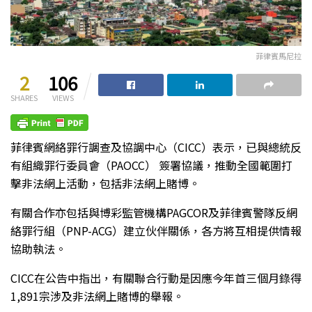
菲律賓馬尼拉
2
106
SHARES
VIEWS
菲律賓網絡罪行調查及協調中心（CICC）表示，已與總統反
有組織罪行委員會（PAOCC） 簽署協議，推動全國範圍打
擊非法網上活動，包括非法網上賭博。
有關合作亦包括與博彩監管機構PAGCOR及菲律賓警隊反網
絡罪行組（PNP-ACG）建立伙伴關係，各方將互相提供情報
協助執法。
CICC在公告中指出，有關聯合行動是因應今年首三個月錄得
1,891宗涉及非法網上賭博的舉報。