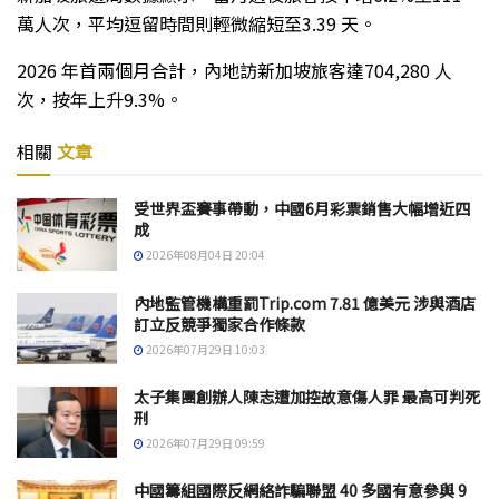
萬人次，平均逗留時間則輕微縮短至3.39 天。
2026 年首兩個月合計，內地訪新加坡旅客達704,280 人
次，按年上升9.3%。
相關
文章
受世界盃賽事帶動，中國6月彩票銷售大幅增近四
成
2026年08月04日 20:04
內地監管機構重罰Trip.com 7.81 億美元 涉與酒店
訂立反競爭獨家合作條款
2026年07月29日 10:03
太子集團創辦人陳志遭加控故意傷人罪 最高可判死
刑
2026年07月29日 09:59
中國籌組國際反網絡詐騙聯盟 40 多國有意參與 9