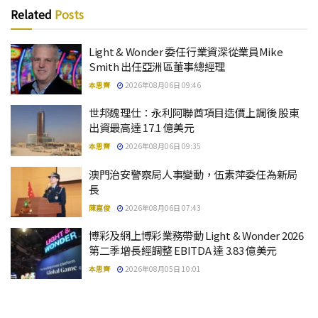
Related
Posts
Light & Wonder 委任行業資深從業員Mike
Smith 出任亞洲區董事總經理
本思齊
2026年08月06日 09:46
世邦魏理仕：永利阿聯酋項目造價上調後 股東
出資最高達 17.1 億美元
本思齊
2026年08月06日 09:35
澳門治安警察局人事變動，伍素萍委任為新局
長
陳嘉俊
2026年08月06日 07:43
博彩及網上博彩業務帶動 Light & Wonder 2026
第二季增長經調整 EBITDA 達 3.83 億美元
本思齊
2026年08月05日 10:01