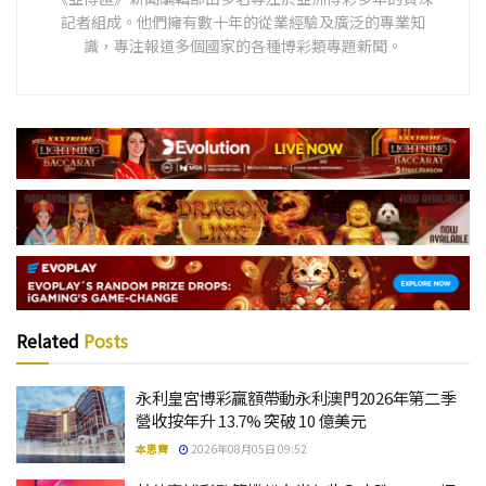
記者組成。他們擁有數十年的從業經驗及廣泛的專業知
識，專注報道多個國家的各種博彩類專題新聞。
Related
Posts
永利皇宮博彩贏額帶動永利澳門2026年第二季
營收按年升 13.7% 突破 10 億美元
本思齊
2026年08月05日 09:52