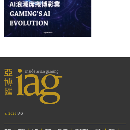
© 2026
IAG