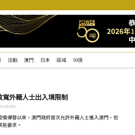
彩
活動
澳門
日本
區域
50强
放寬外籍人士出入境限制
17/03/2021
疫情爆發以來，澳門政府首次允許外籍人士進入澳門，但
某些要求。