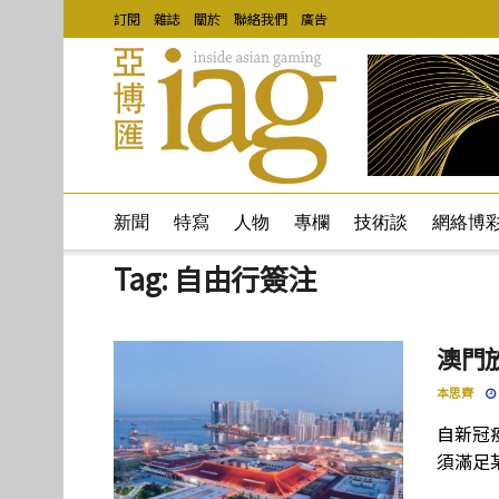
訂閱
雜誌
關於
聯絡我們
廣告
新聞
特寫
人物
專欄
技術談
網絡博
Tag:
自由行簽注
澳門
本思齊
自新冠
須滿足