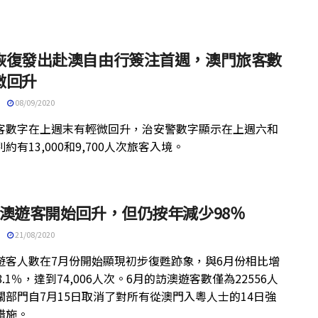
恢復發出赴澳自由行簽注首週，澳門旅客數
微回升
08/09/2020
客數字在上週末有輕微回升，治安警數字顯示在上週六和
約有13,000和9,700人次旅客入境。
訪澳遊客開始回升，但仍按年減少98％
21/08/2020
遊客人數在7月份開始顯現初步復甦跡象，與6月份相比增
8.1％，達到74,006人次。6月的訪澳遊客數僅為22556人
關部門自7月15日取消了對所有從澳門入粵人士的14日強
措施。