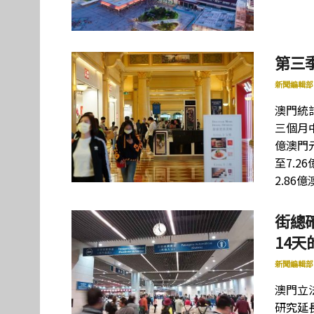
第三
新聞編輯部
澳門統計
三個月中
億澳門元
至7.2
2.86
街總
14
新聞編輯部
澳門立
研究延