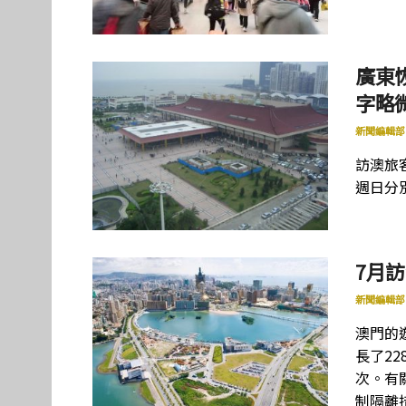
廣東
字略
新聞編輯部
訪澳旅
週日分別
7月
新聞編輯部
澳門的
長了22
次。有
制隔離