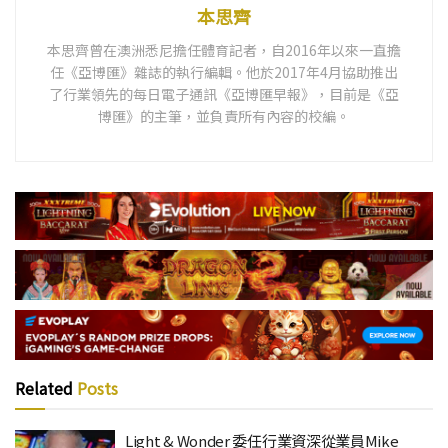
本思齊
本思齊曾在澳洲悉尼擔任體育記者，自2016年以來一直擔
任《亞博匯》雜誌的執行編輯。他於2017年4月協助推出
了行業領先的每日電子通訊《亞博匯早報》，目前是《亞
博匯》的主筆，並負責所有內容的校編。
Related
Posts
Light & Wonder 委任行業資深從業員Mike