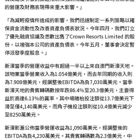
的營運及財務表現帶來重大影響。」
「為減輕疫情所造成的影響，我們迅速制定一系列策略以確
保資金流動性及改善資產負債表狀況。今年四月，我們訂立
了優先融資協議及悉數出售了Crown Resorts Limited 的股
份，以增強本公司的資產負債表。今年五月，董事會決定暫
停派發季度股息。」
新濠當季的營運收益中有超過一半以上來自澳門新濠天地。
該物業當季營業收入為1.054億美元，而去年同期的收入則
為7.908億美元，經調整後EBITDA為負7,030萬美元。當季
新濠天地的貴賓轉碼數按年跌86.4％至20.3億美元，主要得
益於高達6.13％的贏率。其中場賭枱投注額從13.7億美元下
滑至僅4,140萬美元，而角子機投注額則從10.4億美元減少
至8250萬美元。
新濠影滙公佈當季營運收益為1,090萬美元，經調整後的
EBITDA為負4,230萬美元。其貴賓轉碼數為2.3億美元，中