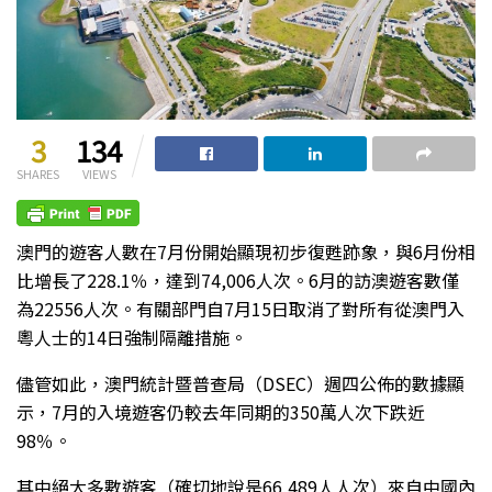
3
134
SHARES
VIEWS
澳門的遊客人數在7月份開始顯現初步復甦跡象，與6月份相
比增長了228.1％，達到74,006人次。6月的訪澳遊客數僅
為22556人次。有關部門自7月15日取消了對所有從澳門入
粵人士的14日強制隔離措施。
儘管如此，澳門統計暨普查局（DSEC）週四公佈的數據顯
示，7月的入境遊客仍較去年同期的350萬人次下跌近
98％。
其中絕大多數遊客（確切地說是66,489人人次）來自中國內