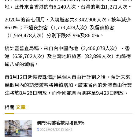
地，此外來自香港的有6,240人次，台灣的則由1,271人次。
2020年的首七個月，入境遊客共3,342,906人次，按年減少
86.0%；不過夜旅客（1,773,428人次）及留宿旅客
（1,569,478人次）分別下跌85.9%及86.0%。
統計暨普查局稱，來自內中國內地（2,406,078人次）、香
港（658,762人次）及台灣地區旅客（82,899人次）均錄得
逾八成的減幅。
自8月12日起恢復珠海居民個人自由行計劃之後，預計未來
幾個月內的訪澳遊客將持續增加。廣東省內的赴澳自由行簽
注將於8月26日開放，而全國範圍內則將至9月23日開放。
相關
文章
澳門5月旅客按月增長9%
2021年06月21日 10:41