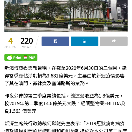
4
220
SHARES
VIEWS
新濠博亞娛樂報告稱，在截至2020年6月30日的三個月，錄
得當季應佔淨虧損為3.681億美元，主要由於新冠疫情影響
了其在澳門、菲律賓及塞浦路斯的業務。
昨夜公佈的第二季度業績包括，總運營收益為1.8億美元，
較2019年第二季度14.6億美元大跌。經調整物業EBITDA為
負1.563 億美元
新濠主席兼行政總裁何猷龍先生表示:「2019冠狀病毒病疫
情及隨後引發的旅遊限制和強制隔離措施對本公司第二季度