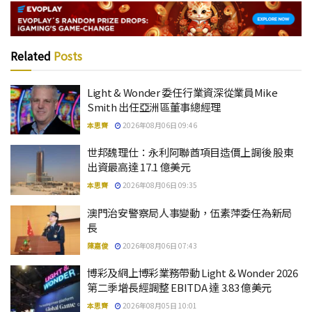
Related
Posts
Light & Wonder 委任行業資深從業員Mike
Smith 出任亞洲區董事總經理
本思齊
2026年08月06日 09:46
世邦魏理仕：永利阿聯酋項目造價上調後 股東
出資最高達 17.1 億美元
本思齊
2026年08月06日 09:35
澳門治安警察局人事變動，伍素萍委任為新局
長
陳嘉俊
2026年08月06日 07:43
博彩及網上博彩業務帶動 Light & Wonder 2026
第二季增長經調整 EBITDA 達 3.83 億美元
本思齊
2026年08月05日 10:01