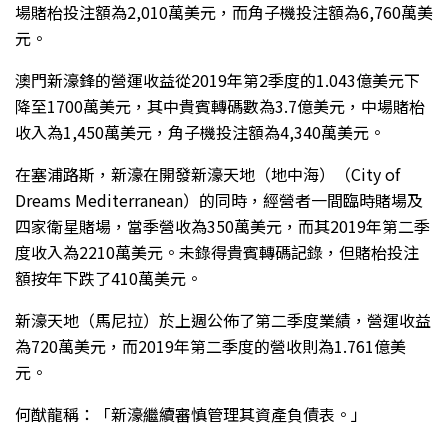
場賭枱投注額為2,010萬美元，而角子機投注額為6,760萬美
元。
澳門新濠鋒的營運收益從2019年第2季度的1.043億美元下
降至1700萬美元，其中貴賓轉碼數為3.7億美元，中場賭枱
收入為1,450萬美元，角子機投注額為4,340萬美元。
在塞浦路斯，新濠在開發新濠天地（地中海）（City of
Dreams Mediterranean）的同時，經營者一間臨時賭場及
四家衛星賭場，當季營收為350萬美元，而其2019年第二季
度收入為2210萬美元。未錄得貴賓轉碼記錄，但賭枱投注
額按年下跌了410萬美元。
新濠天地（馬尼拉）於上週公佈了第二季度業績，營運收益
為720萬美元，而2019年第二季度的營收則為1.761億美
元。
何猷龍稱：「新濠繼續審慎管理其資產負債表。」