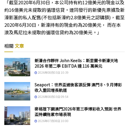
「截至2020年6月30日，本公司持有約12億美元的現金以及
約16億美元未提取的循環信貸。連同發行的新優先票據及新
濠影滙的私人配售(不包括新濠約2.8億美元之認購額)，截至
2020年6月30日，新濠持有的現金約為20億美元， 而在本
澳及馬尼拉未提取的循環信貸約為20億美元。」
相關
文章
新濠合作夥伴 John Keells：斯里蘭卡新濠天地
2026 年第二季 EBITDA 達 116 萬美元
2026年08月03日 10:39
Seaport：世界盃過後客源反彈 澳門 8、9 月博彩
收入重回增長軌道
2026年08月03日 09:54
麥格理下調澳門2026年第三季博彩收入預測 世界
盃持續拖累市場表現
2026年07月08日 10:00