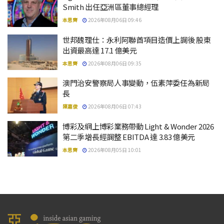
Smith 出任亞洲區董事總經理
本思齊
2026年08月06日 09:46
世邦魏理仕：永利阿聯酋項目造價上調後 股東
出資最高達 17.1 億美元
本思齊
2026年08月06日 09:35
澳門治安警察局人事變動，伍素萍委任為新局
長
陳嘉俊
2026年08月06日 07:43
博彩及網上博彩業務帶動 Light & Wonder 2026
第二季增長經調整 EBITDA 達 3.83 億美元
本思齊
2026年08月05日 10:01