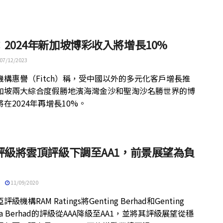
2024年新加坡博彩收入將增長10%
07/12/2023
機構惠譽（Fitch）稱，受中國以外的多元化客戶增長推
加坡兩大綜合度假勝地濱海灣金沙和聖淘沙名勝世界的博
在2024年再增長10%。
M評級將雲頂評級下調至AA1，前景展望為負
11/09/2020
級機構RAM Ratings將Genting Berhad和Genting
ysia Berhad的評級從AAA降級至AA1，並將其評級展望從穩