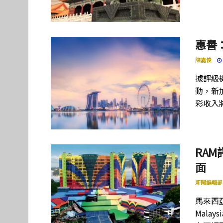
惠譽：
陳嘉俊
據評級
動，新
彩收入將
RA
面
新聞編輯部
馬來西亞評
Mala