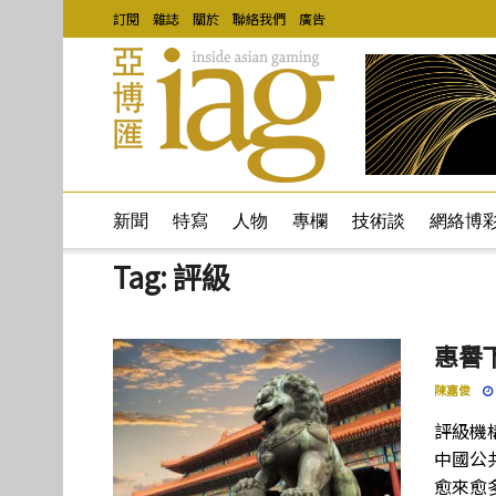
訂閱
雜誌
關於
聯絡我們
廣告
新聞
特寫
人物
專欄
技術談
網絡博
Tag:
評級
惠譽
陳嘉俊
評級機
中國公
愈來愈