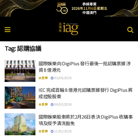
Tag:
認購協議
國際娛樂向 DigiPlus 發行最後一批認購票據 涉
資 8 億港元
本思齊
03/06/2026
IEC 完成首輪 8 億港元認購票據發行 DigiPlus 將
成控股股東
本思齊
04/03/2026
國際娛樂股東將於2月26日表決 DigiPlus 收購事
項及授予清洗豁免
本思齊
11/02/2026