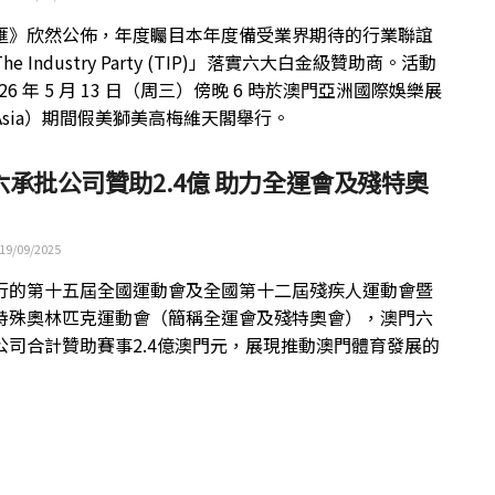
匯》欣然公佈，年度矚目本年度備受業界期待的行業聯誼
e Industry Party (TIP)」落實六大白金級贊助商。活動
026 年 5 月 13 日（周三）傍晚 6 時於澳門亞洲國際娛樂展
 Asia）期間假美獅美高梅維天閣舉行。
六承批公司贊助2.4億 助力全運會及殘特奧
19/09/2025
行的第十五屆全國運動會及全國第十二屆殘疾人運動會暨
特殊奧林匹克運動會（簡稱全運會及殘特奧會），澳門六
公司合計贊助賽事2.4億澳門元，展現推動澳門體育發展的