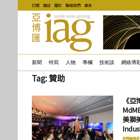
訂閱
雜誌
關於
聯絡我們
廣告
新聞
特寫
人物
專欄
技術談
網絡博
Tag:
贊助
《亞博
MdME
美獅
Ind
新聞編輯部