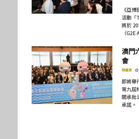
《亞博
活動「Th
將於 2
（G2E
澳門
會
陳嘉俊
即將舉
第九屆
間承批
承諾。