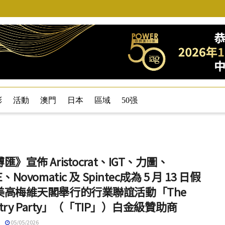
彩
活動
澳門
日本
區域
50强
匯》宣佈 Aristocrat、IGT、力圖、
、Novomatic 及 Spintec成為 5 月 13 日假
美高梅維天閣舉行的行業聯誼活動「The
ustry Party」（「TIP」）白金級贊助商
05/05/2026