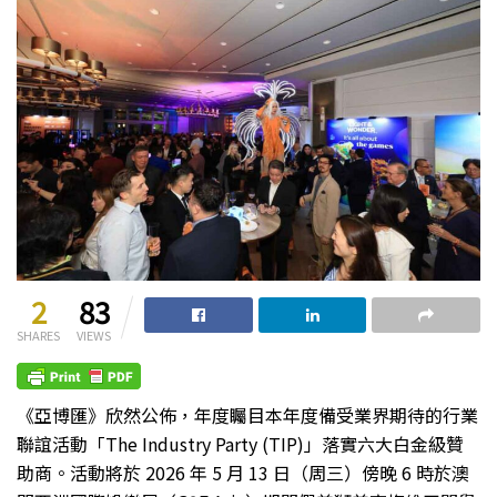
2
83
SHARES
VIEWS
《亞博匯》欣然公佈，年度矚目本年度備受業界期待的行業
聯誼活動「The Industry Party (TIP)」落實六大白金級贊
助商。活動將於 2026 年 5 月 13 日（周三）傍晚 6 時於澳