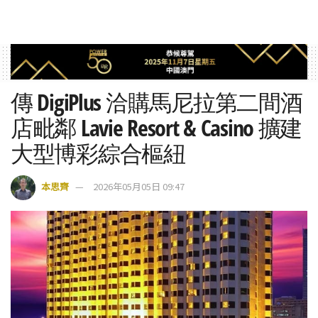
傳 DigiPlus 洽購馬尼拉第二間酒
店毗鄰 Lavie Resort & Casino 擴建
大型博彩綜合樞紐
本思齊
2026年05月05日 09:47