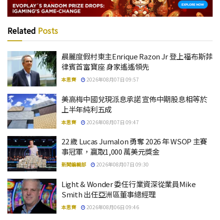
Related
Posts
晨麗度假村東主Enrique Razon Jr 登上福布斯菲
律賓首富寶座 身家遙遙領先
本思齊
2026年08月07日 09:57
美高梅中國兌現派息承諾 宣佈中期股息相等於
上半年純利五成
本思齊
2026年08月07日 09:47
22 歲 Lucas Jumalon 勇奪 2026 年 WSOP 主賽
事冠軍，贏取1,000 萬美元獎金
新聞編輯部
2026年08月07日 09:30
Light & Wonder 委任行業資深從業員Mike
Smith 出任亞洲區董事總經理
本思齊
2026年08月06日 09:46