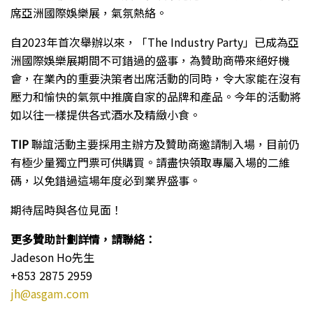
席亞洲國際娛樂展，氣氛熱絡。
自2023年首次舉辦以來，「The Industry Party」已成為亞
洲國際娛樂展期間不可錯過的盛事，為贊助商帶來絕好機
會，在業內的重要決策者出席活動的同時，令大家能在沒有
壓力和愉快的氣氛中推廣自家的品牌和產品。今年的活動將
如以往一樣提供各式酒水及精緻小食。
TIP
聯誼活動主要採用主辦方及贊助商邀請制入場，目前仍
有極少量獨立門票可供購買。請盡快領取專屬入場的二維
碼，以免錯過這場年度必到業界盛事。
期待屆時與各位見面！
更多贊助計劃詳情，請聯絡：
Jadeson Ho先生
+853 2875 2959
jh@asgam.com