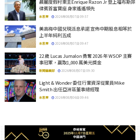
晨麗度假村東主Enrique Razon Jr 登上福布斯菲
律賓首富寶座 身家遙遙領先
本思齊
2026年08月07日 09:57
美高梅中國兌現派息承諾 宣佈中期股息相等於
上半年純利五成
本思齊
2026年08月07日 09:47
22 歲 Lucas Jumalon 勇奪 2026 年 WSOP 主賽
事冠軍，贏取1,000 萬美元獎金
新聞編輯部
2026年08月07日 09:30
Light & Wonder 委任行業資深從業員Mike
Smith 出任亞洲區董事總經理
本思齊
2026年08月06日 09:46