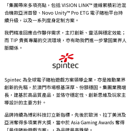
「集團帶來多項亮點，包括 VISION LINK™ 連線累積彩池混
合機款亞洲首發、Novo Unity™ Pro ETG 電子賭枱平台持
續升級，以及一系列度身定制方案。
我們精准回應合作夥伴需求，主打創新、靈活與穩定效能；
而 TIP 貴賓專屬的交流環境，亦有助我們進一步鞏固業界人
脈關係。
Spintec 為全球電子賭枱遊戲方案領導企業，亦是推動業界
創新的先驅，於澳門市場根基深厚、份額穩固。集團業務增
長，建基於高品質產品，並恪守穩定性、創新思維及玩家主
導設計的主要方針。
品牌持續為博彩科技訂立新指標，先後於歐洲、拉丁美洲及
亞洲奪得多項業界大獎，當中於 Asia Gaming Awards 奪得
「最佳賭枱遊戲方案」，為品牌最高殊榮。