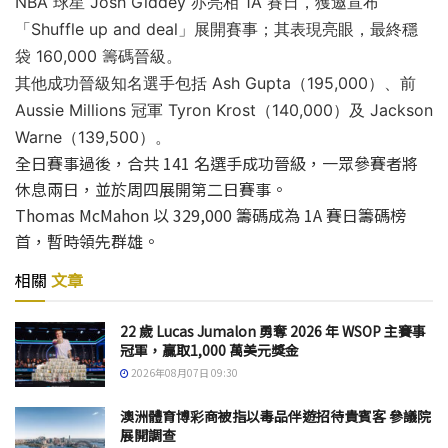
NBA 球星 Josh Giddey 亦亮相 1A 賽日，獲邀宣布
「Shuffle up and deal」展開賽事；其表現亮眼，最終穩
袋 160,000 籌碼晉級。
其他成功晉級知名選手包括 Ash Gupta（195,000）、前
Aussie Millions 冠軍 Tyron Krost（140,000）及 Jackson
Warne（139,500）。
全日賽事過後，合共 141 名選手成功晉級，一眾參賽者將
休息兩日，並於周四展開第二日賽事。
Thomas McMahon 以 329,000 籌碼成為 1A 賽日籌碼榜
首，暫時領先群雄。
相關
文章
22 歲 Lucas Jumalon 勇奪 2026 年 WSOP 主賽事
冠軍，贏取1,000 萬美元獎金
2026年08月07日 09:30
澳洲體育博彩商被指以毒品伴遊招待貴賓客 參議院
展開調查