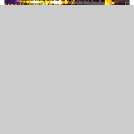
Diamond Hotel Philippines
3
151
SHARES
VIEWS
菲律賓網上博彩巨企 DigiPlus Interactive Corp 據報正展
開商討，計劃收購一間位於馬尼拉馬拉特區、緊鄰其新近收
購的 LaVie Resort & Casino 之酒店，藉此打造大型綜合博
彩度假村。
據《InsiderPH》報道，目標物業為 Diamond Hotel
Philippines，由 San Miguel Corp 主席兼行政總裁 Ramon
S Ang 持有，並設有天橋通道連接 LaVie。