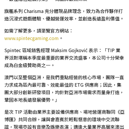
旗艦系列 Charisma 充分體現品牌理念，致力為合作夥伴打
造沉浸式遊戲體驗、優越營運效率，並創造長遠盈利價值。
如需了解更多，請瀏覽官方網站：
www.spintecgaming.com
。
Spintec 區域銷售經理 Maksim Gojković 表示：「TIP 業
界派對堪稱本季度最重要的業界交流盛事，本公司十分榮幸
成為白金級贊助商之一。
澳門以至整個亞洲，是我們重點經營的核心市場，團隊一直
力求成為區內最可靠、效能最佳的 ETG 供應商；因此，集
團大部分創新研發項目，均針對亞洲市場需求而量身打造，
鞏固本地長遠發展優勢。」
是次 TIP 活動由業界主要設備供應商、場地營運商聯同《亞
博匯》共同合辦，讓與會嘉賓於輕鬆愜意的環境中交流聯
誼，現場亦設有音樂及娛樂表演；適逢大量業界高層來澳出