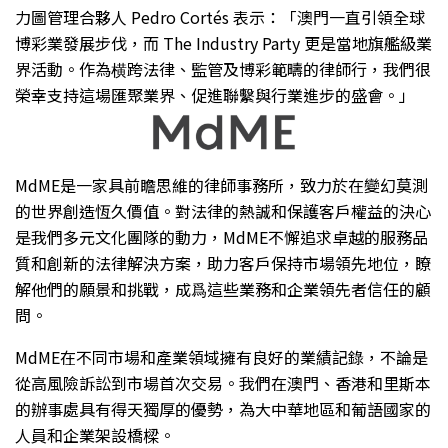
力圖管理合夥人 Pedro Cortés 表示：「澳門一直引領全球
博彩業發展步伐，而 The Industry Party 更是當地旗艦級業
界活動。作為横跨法律、監管及博彩範疇的律師行，我們很
榮幸支持這場匯聚業界、促進聯繫與行業進步的盛會。」
MdME是一家具前瞻思維的律師事務所，致力於在變幻莫測
的世界創造恆久價值。對法律的熱誠和保護客戶權益的決心
是我們多元文化團隊的動力，MdME不懈追求卓越的服務品
質和創新的法律解決方案，助力客戶保持市場領先地位，瞭
解他們的願景和挑戰，成爲這些業務和企業領先者信任的顧
問。
MdME在不同市場和產業領域擁有良好的業績記錄，不論是
從高風險訴訟到市場首次交易。我們在澳門、香港和里斯本
的辦事處具有得天獨厚的優勢，為大中華地區和葡語國家的
人員和企業架設橋樑。