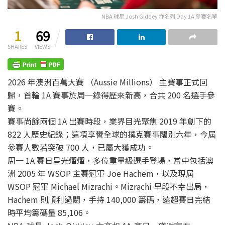
NBA 球星 Josh Giddey 亦名列 Day 1A 參賽名單
1
69
SHARES
VIEWS
2026 年澳洲百萬大賽 （Aussie Millions） 主賽事正式回
歸，首輪 1A 賽事於周一錄得歷來新高，合共 200 名選手參
賽。
賽事尚餘兩個 1A 出賽時段，業界目光聚焦 2019 年創下的
822 人歷史紀錄；這項享譽全球的撲克賽事闊別六年，今屆
參賽人數若突破 700 人，已屬大獲成功。
周一 1A 賽日星光熠熠，多位重量級選手登場，當中包括澳
洲 2005 年 WSOP 主賽冠軍 Joe Hachem，以及現屆
WSOP 冠軍 Michael Mizrachi。Mizrachi 早段不幸出局，
Hachem 則順利過關，手持 140,000 籌碼，遠超賽日完結
時平均籌碼量 85,106。