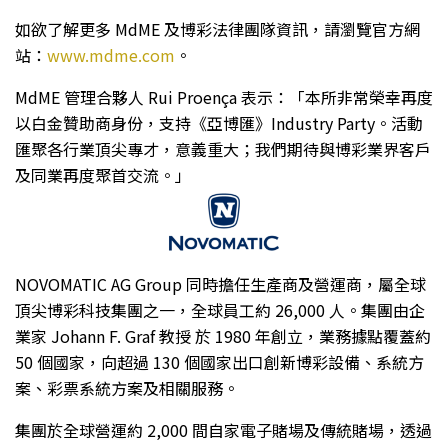
如欲了解更多 MdME 及博彩法律團隊資訊，請瀏覽官方網
站：
www.mdme.com
。
MdME 管理合夥人 Rui Proença 表示：「本所非常榮幸再度
以白金贊助商身份，支持《亞博匯》Industry Party。活動
匯聚各行業頂尖專才，意義重大；我們期待與博彩業界客戶
及同業再度聚首交流。」
NOVOMATIC AG Group 同時擔任生產商及營運商，屬全球
頂尖博彩科技集團之一，全球員工約 26,000 人。集團由企
業家 Johann F. Graf 教授 於 1980 年創立，業務據點覆蓋約
50 個國家，向超過 130 個國家出口創新博彩設備、系統方
案、彩票系統方案及相關服務。
集團於全球營運約 2,000 間自家電子賭場及傳統賭場，透過