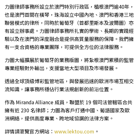
力圖律師事務所設立於澳門特別行政區，植根澳門逾40年，
也是澳門首間在橫琴，珠海設立中國內地、澳門和香港三地
聯營模式的律所，同時於葡萄牙（首都里斯本及波爾圖）亦
有設立辦事處。力圖律師事務所扎實的學術、長期的實踐經
驗以及在澳門的深度融合是提供高質量服務的保障。我們擁
有一支合資格的專業團隊，可提供全方位的法律服務。
力圖大幅擴展於葡萄牙的業務版圖，將紮根澳門累積的監管
專業經驗對外輸出，支援當地大型項目及市場發展。
透過全球頂級博彩監管地區，與發展迅速的歐洲市場互相交
流知識，讓事務所穩佔行業法規創新的前沿位置。
作為 Miranda Alliance 成員，聯盟於 19 個司法管轄區合共
擁有近 230 名律師；力圖為客戶打通中國、葡語國家及歐
洲網絡，提供高度專業、跨地域協調的法律方案。
詳情請瀏覽官方網站：
www.lektou.com
。