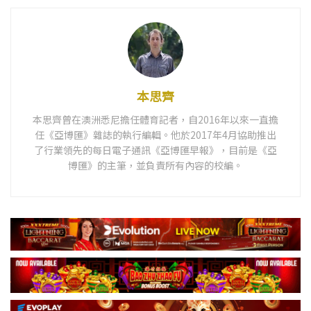
本思齊
本思齊曾在澳洲悉尼擔任體育記者，自2016年以來一直擔
任《亞博匯》雜誌的執行編輯。他於2017年4月協助推出
了行業領先的每日電子通訊《亞博匯早報》，目前是《亞
博匯》的主筆，並負責所有內容的校編。