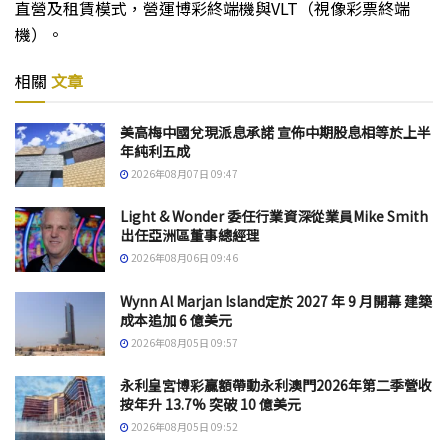
直營及租賃模式，營運博彩終端機與VLT（視像彩票終端
機）。
相關
文章
美高梅中國兌現派息承諾 宣佈中期股息相等於上半
年純利五成
2026年08月07日 09:47
Light & Wonder 委任行業資深從業員Mike Smith
出任亞洲區董事總經理
2026年08月06日 09:46
Wynn Al Marjan Island定於 2027 年 9 月開幕 建築
成本追加 6 億美元
2026年08月05日 09:57
永利皇宮博彩贏額帶動永利澳門2026年第二季營收
按年升 13.7% 突破 10 億美元
2026年08月05日 09:52