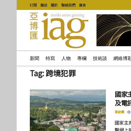
訂閱
雜誌
關於
聯絡我們
廣告
新聞
特寫
人物
專欄
技術談
網絡博
Tag:
跨境犯罪
國家
及電
韋啟羲
國家主
擊網上