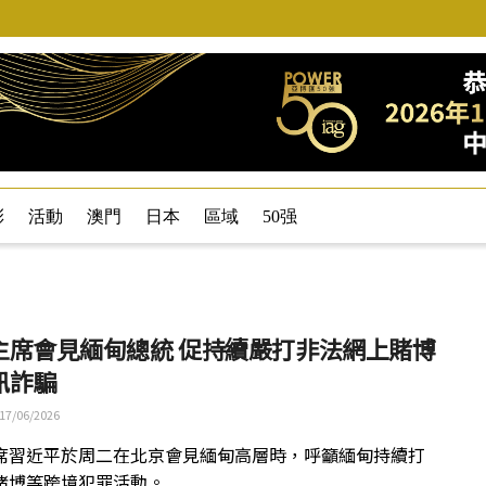
彩
活動
澳門
日本
區域
50强
主席會見緬甸總統 促持續嚴打非法網上賭博
訊詐騙
17/06/2026
席習近平於周二在北京會見緬甸高層時，呼籲緬甸持續打
賭博等跨境犯罪活動。