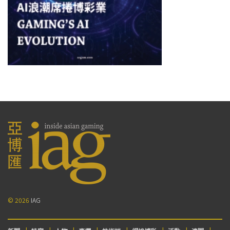
© 2026
IAG