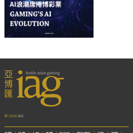
© 2026
IAG