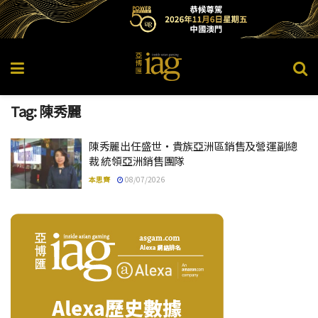
Tag:
陳秀麗
陳秀麗出任盛世・貴族亞洲區銷售及營運副總
裁 統領亞洲銷售團隊
本思齊
08/07/2026