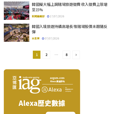
韓國擬大幅上調賭場旅遊徵費 收入徵費上限增
至15%
新聞編輯部
17/07/2026
韓國入境旅遊持續高增長 惟賭場股價未跟隨反
彈
本思齊
07/07/2026
1
2
…
8