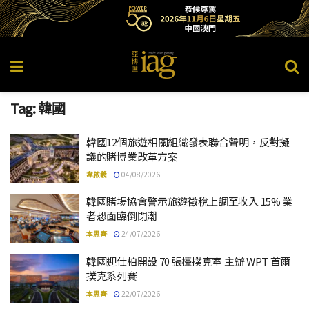
Tag:
韓國
韓國12個旅遊相關組織發表聯合聲明，反對擬
議的賭博業改革方案
韋啟羲
04/08/2026
韓國賭場協會警示旅遊徵稅上調至收入 15% 業
者恐面臨倒閉潮
本思齊
24/07/2026
韓國迎仕柏開設 70 張檯撲克室 主辦 WPT 首爾
撲克系列賽
本思齊
22/07/2026