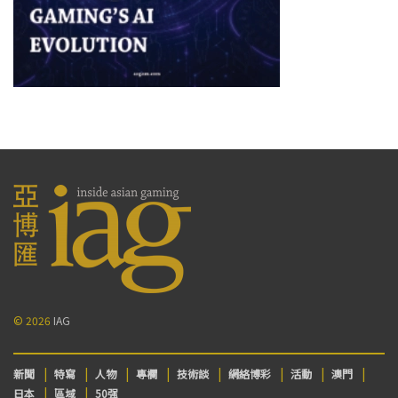
© 2026
IAG
新聞
特寫
人物
專欄
技術談
網絡博彩
活動
澳門
日本
區域
50强