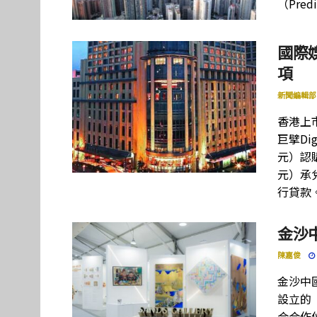
（Pred
國際娛
項
新聞編輯部
香港上
巨擘Dig
元）認購
元）承兌
行貸款
金沙
陳嘉俊
金沙中國
設立的
合合作