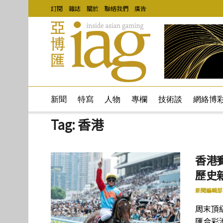
訂閱
雜誌
關於
聯絡我們
廣告
新聞
特寫
人物
專欄
技術談
網絡博
Tag:
香港
香港
歷史
新聞編輯部
周末頂
匯合彩池