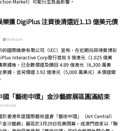
iction Market）可能衍生負面影響。
樂獲 DigiPlus 注資後清還近1.13 億美元債
09/04/2026
市的國際娛樂有限公司（IEC）宣佈，在近期向菲律賓博彩
iPlus Interactive Corp發行首批 8 億港元（1.025 億美
票據後，已全數償還及贖回 4.89 億港元（6,300 萬美
票據，並另償還 3.92 億港元（5,000 萬美元）未償還銀
。
中國「藝術中環」金沙藝廊展區圓滿結束
01/04/2026
於香港年度國際藝術盛會「藝術中環」（Art Central）
「金沙藝廊」展區於3月29日完美閉幕，成澳門首家以「聯
伙伴」身份受邀參與「藝術中環」的綜合旅遊休閒企業。