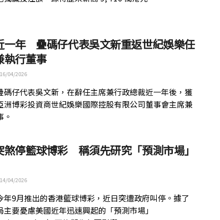
近一年 疊碼仔代表吳文新重返世紀娛樂任
兼執行董事
16/04/2026
疊碼仔代表吳文新，在辭任主席兼行政總裁近一年後，獲
亞洲博彩投資商世紀娛樂國際控股有限公司董事會主席兼
事。
突煞停籃球博彩 稱須先研究「預測市場」
14/04/2026
今年9月推出的香港籃球博彩，近日突遭政府叫停。據了
局主要憂慮美國近年迅速興起的「預測市場」