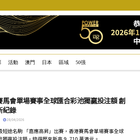
彩
活動
澳門
日本
區域
50强
賽馬會單場賽事全球匯合彩池獨贏投注額 創
新紀錄
28/04/2026
級短途名駒 「嘉應高昇」出賽，香港賽馬會單場賽事全球
獨贏投注額，錄得歷來新高 9, 710 萬港元。