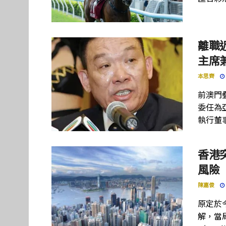
離職
主席
本思齊
前澳門
委任為
執行董
香港
風險
陳嘉俊
原定於
解，當