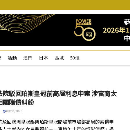
彩
活動
澳門
日本
區域
50强
法院駁回珀斯皇冠前高層利息申索 涉富商太
相關賭債糾紛
08/07/2026
院駁回澳洲皇冠娛樂珀斯皇冠賭場前市場部高層的索償申
名人士就內地女星趙薇前夫一筆積欠十年的博彩債務，追