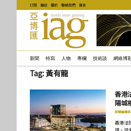
訂閱
雜誌
關於
聯絡我們
廣告
新聞
特寫
人物
專欄
技術談
網絡博
Tag:
黃有龍
香港
陽城
新聞編輯部
香港法
請，該