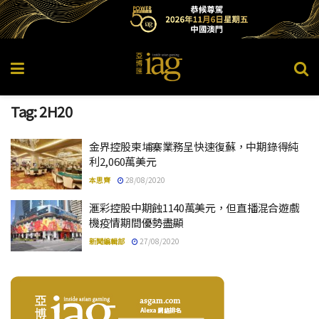
Tag:
2H20
金界控股柬埔寨業務呈快速復蘇，中期錄得純
利2,060萬美元
本思齊
28/08/2020
滙彩控股中期蝕1140萬美元，但直播混合遊戲
機疫情期間優勢盡顯
新聞編輯部
27/08/2020