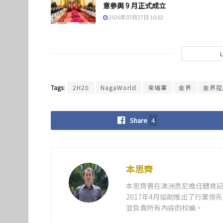
意參與 9 月正式成立
2026年07月27日 10:02
Tags:
2H20
NagaWorld
柬埔寨
金界
金界控
Share
4
本思齊
本思齊曾在澳洲悉尼擔任體育記
2017年4月協助推出了行業
並負責所有內容的校編。