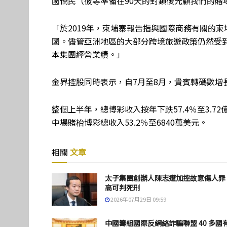
國僑民（彼等準備在90天的封鎖後光顧我們的賭
「於2019年，柬埔寨報告指與國際商務有關的柬埔寨
國。儘管亞洲地區的大部分跨境旅遊政策仍然受
本集團經營業績。」
金界控股同時表示，自7月至8月，貴賓轉碼數增長
整個上半年，總博彩收入按年下跌57.4％至3.72
中場賭枱博彩總收入53.2％至6840萬美元。
相關
文章
太子集團創辦人陳志遭加控故意傷人罪
高可判死刑
2026年07月29日 09:59
中國籌組國際反網絡詐騙聯盟 40 多國