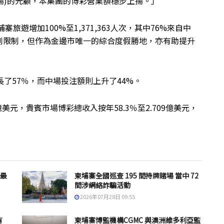
場)的光顧，本集團的博彩營業額穩步上揚。」
旅遊增加100%至1,371,363人次，其中76%來自中
到限制，但作為金邊市唯一的綜合度假勝地，亦有助提升
了57％，而中場投注額則上升了44%。
億美元，貴賓市場博彩總收入按年58.3％至2.709億美元，
 最
柬埔寨全國巡查 195 間持牌賭場 當中 72
間涉網絡詐騙活動
2026年07月28日 09:55
有
柬埔寨博監機構CGMC 與澳洲維多利亞監