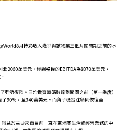
aWorld8月博彩收入幾乎與該物業三個月關閉期之前的水
2060萬美元，經調整後的EBITDA為8870萬美元。
放。
月經歷了強勢復甦。日均貴賓轉碼數達到關閉之前（第一季度）
復了90％，至340萬美元。而角子機投注額則恢復至
，得益於主要來自目前一直在柬埔寨生活或經營業務的中