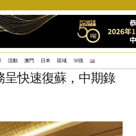
彩
活動
澳門
日本
區域
50强
務呈快速復蘇，中期錄