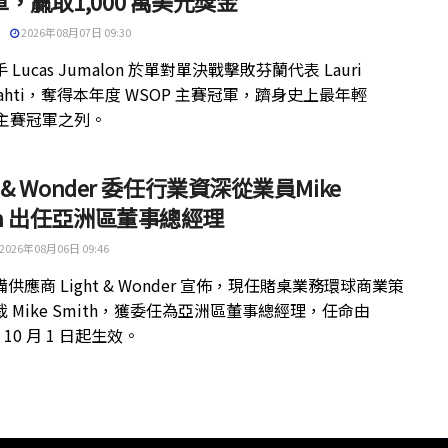
，贏取1,000 萬美元獎金
2026年08月07日 09:30
 Lucas Jumalon 於單對單決戰擊敗芬蘭代表 Lauri
kilahti，奪得本年度 WSOP 主賽冠軍，躋身史上最年輕
 主賽冠軍之列。
ht & Wonder 委任行業資深從業員Mike
th 出任亞洲區董事總經理
2026年08月06日 09:46
供應商 Light & Wonder 宣佈，現任賭桌業務環球商業策
 Mike Smith，獲委任為亞洲區董事總經理，任命由
年 10 月 1 日起生效。