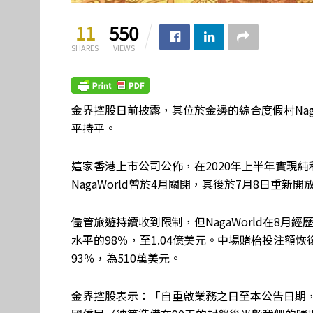
11
550
SHARES
VIEWS
金界控股日前披露，其位於金邊的綜合度假村Nag
平持平。
這家香港上市公司公佈，在2020年上半年實現純利潤
NagaWorld曾於4月關閉，其後於7月8日重新開
儘管旅遊持續收到限制，但NagaWorld在8
水平的98％，至1.04億美元。中場賭枱投注額恢
93％，為510萬美元。
金界控股表示：「自重啟業務之日至本公告日期