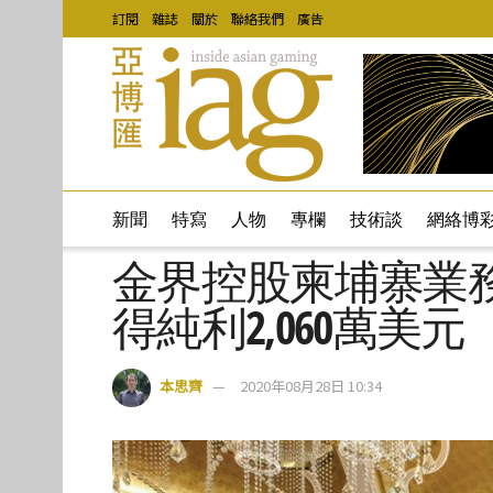
訂閱
雜誌
關於
聯絡我們
廣告
新聞
特寫
人物
專欄
技術談
網絡博
金界控股柬埔寨業
得純利2,060萬美元
本思齊
2020年08月28日 10:34