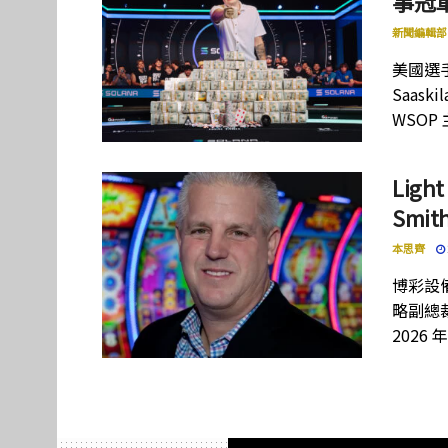
事冠軍
新聞編輯部
美國選手
Saas
WSOP
Lig
Smi
本思齊
博彩設備
略副總裁
2026 