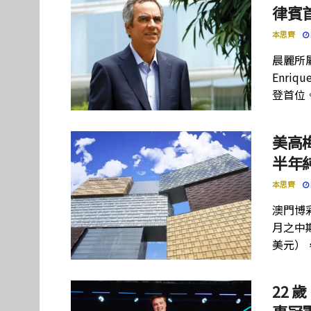
律賓
本思齊
晨麗所屬母
Enriq
登首位
美高
半年
本思齊
澳門博彩
月之中期
美元）
22 歲