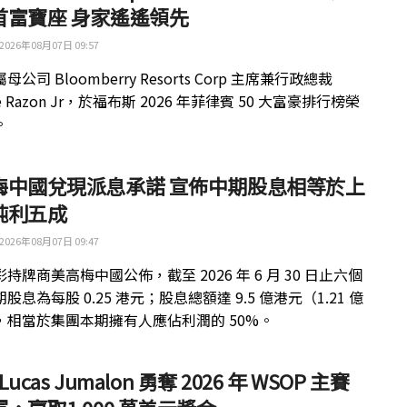
首富寶座 身家遙遙領先
2026年08月07日 09:57
公司 Bloomberry Resorts Corp 主席兼行政總裁
ue Razon Jr，於福布斯 2026 年菲律賓 50 大富豪排行榜榮
。
梅中國兌現派息承諾 宣佈中期股息相等於上
純利五成
2026年08月07日 09:47
持牌商美高梅中國公佈，截至 2026 年 6 月 30 日止六個
股息為每股 0.25 港元；股息總額達 9.5 億港元（1.21 億
，相當於集團本期擁有人應佔利潤的 50%。
 Lucas Jumalon 勇奪 2026 年 WSOP 主賽