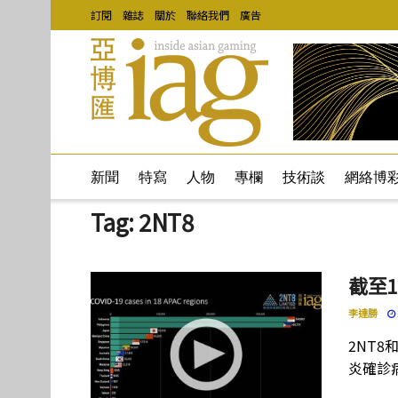
訂閱
雜誌
關於
聯絡我們
廣告
新聞
特寫
人物
專欄
技術談
網絡博
Tag:
2NT8
截至
李達勝
2NT8
炎確診