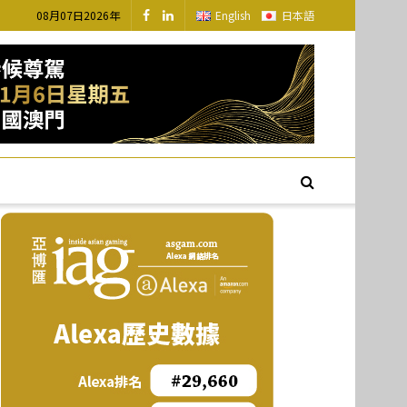
08月07日2026年
English
日本語