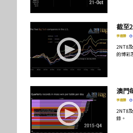
截至2
李達勝
2NT8
的博彩
澳門
李達勝
2NT
錄。