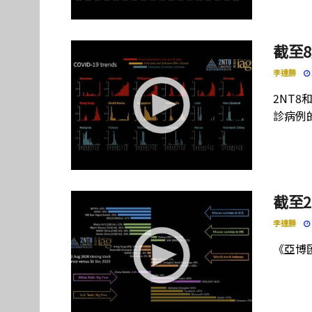
截至
李達勝
2NT
診病例
截至2
李達勝
《亞博