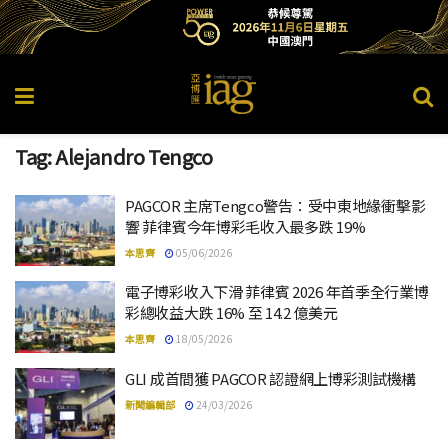
Tag:
Alejandro Tengco
PAGCOR 主席Tengco警告：受中東地緣衝擊影
響 菲律賓今年博彩毛收入最多跌 19%
本思齊
05/06/2026
電子博彩收入下滑 菲律賓 2026 年首季全行業博
彩總收益大跌 16% 至 14.2 億美元
本思齊
18/05/2026
GLI 成首間獲 PAGCOR 認證網上博彩測試機構
新聞編輯部
24/03/2026