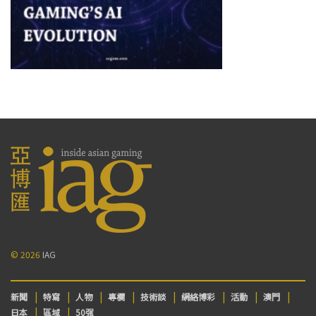
© 2026
IAG
新聞
特寫
人物
專欄
技術談
網絡博彩
活動
澳門
日本
區域
50强