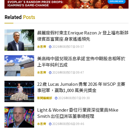
Related
Posts
晨麗度假村東主Enrique Razon Jr 登上福布斯菲
律賓首富寶座 身家遙遙領先
本思齊
2026年08月07日 09:57
美高梅中國兌現派息承諾 宣佈中期股息相等於
上半年純利五成
本思齊
2026年08月07日 09:47
22 歲 Lucas Jumalon 勇奪 2026 年 WSOP 主賽
事冠軍，贏取1,000 萬美元獎金
新聞編輯部
2026年08月07日 09:30
Light & Wonder 委任行業資深從業員Mike
Smith 出任亞洲區董事總經理
本思齊
2026年08月06日 09:46