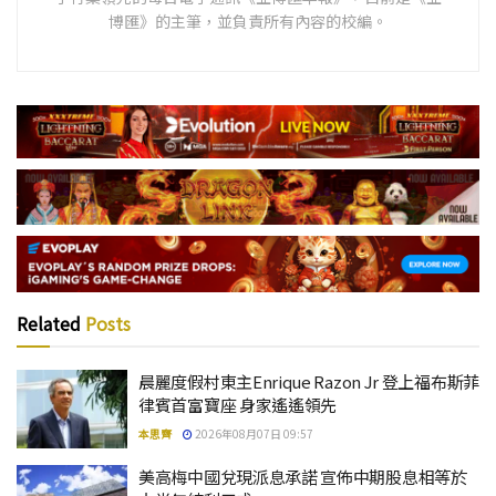
博匯》的主筆，並負責所有內容的校編。
Related
Posts
晨麗度假村東主Enrique Razon Jr 登上福布斯菲
律賓首富寶座 身家遙遙領先
本思齊
2026年08月07日 09:57
美高梅中國兌現派息承諾 宣佈中期股息相等於