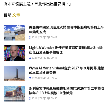
店未來發展主題，因此作出出售安排。」
相關
文章
美高梅中國兌現派息承諾 宣佈中期股息相等於上半
年純利五成
2026年08月07日 09:47
Light & Wonder 委任行業資深從業員Mike Smith
出任亞洲區董事總經理
2026年08月06日 09:46
Wynn Al Marjan Island定於 2027 年 9 月開幕 建築
成本追加 6 億美元
2026年08月05日 09:57
永利皇宮博彩贏額帶動永利澳門2026年第二季營收
按年升 13.7% 突破 10 億美元
2026年08月05日 09:52