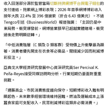
收入回落部分源於監管當局
切斷持牌網博平台與電子錢包
的
支付連結，拖累網上博彩表現；2026 年首季網博博彩收入
按年大跌 22.4% 至 396 億披索（折合 6.43 億美元）。不過
Tengco引述《BusinessWorld》報道強調：「主因仍是中
東局勢。衝突爆發前，網博營業額早已超越實體賭場，衝突
過後走勢明顯逆轉。」
「中低消費階層（C 類及 D 類客群）受物價上升衝擊最為顯
著，消費者優先開支在衣食等必需品，閒錢減少因而削減博
彩投注。」
亞典戈大學經濟研究發展中心資深研究員Ser Percival K.
Peña-Reyes接受同媒訪問時分析，行業短期仍要面對重重
挑戰。
「通脹高企、市民消費態度趨向保守，短期博彩收入難有明
顯起色，未來數季經營環境維持困難。燃油及運輸成本上漲
蠶食家庭可支配收入，民眾削減博彩這類非必需消費。」