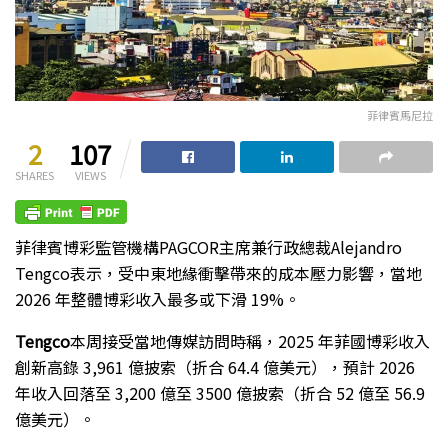
菲律賓馬尼拉
2
107
SHARES
VIEWS
菲律賓博彩監管機構PAGCOR主席兼行政總裁Alejandro
Tengco表示，受中東地緣衝擊帶來的成本壓力影響，當地
2026 年整體博彩收入最多或下滑 19%。
Tengco
本周接受當地傳媒訪問時稱，2025 年菲國博彩收入
創新高錄 3,961 億披索（折合 64.4 億美元），預計 2026
年收入回落至 3,200 億至 3500 億披索（折合 52 億至 56.9
億美元）。