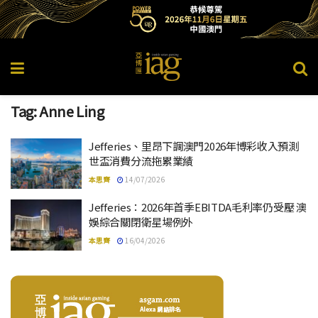
Tag:
Anne Ling
Jefferies、里昂下調澳門2026年博彩收入預測
世盃消費分流拖累業績
本思齊
14/07/2026
Jefferies：2026年首季EBITDA毛利率仍受壓 澳
娛綜合關閉衛星場例外
本思齊
16/04/2026