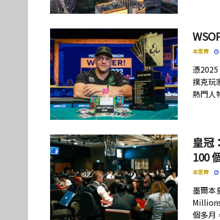
WSO
本思齊
憑20
撲克玩
熱門人物的
皇冠：2
100
本思齊
墨爾本皇
Mill
個多月