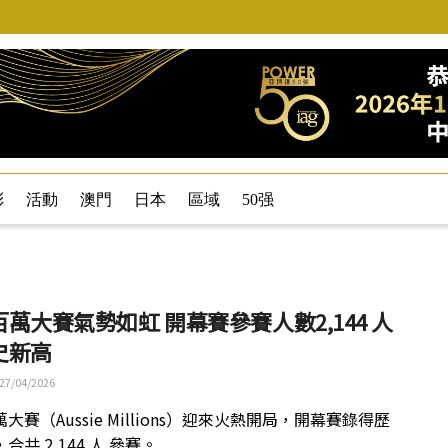
彩
活動
澳門
日本
區域
50强
萬大賽氣勢如虹 開幕賽參賽人數2,144 人
史新高
27/04/2026
大賽（Aussie Millions）迎來火熱開局，開幕賽錄得歷
合共 2,144 人 參賽。