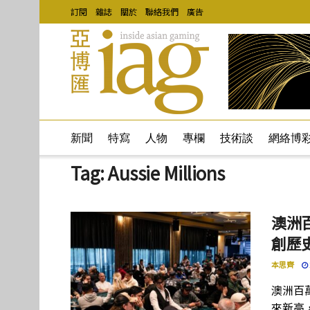
訂閱
雜誌
關於
聯絡我們
廣告
新聞
特寫
人物
專欄
技術談
網絡博
Tag:
Aussie Millions
澳洲百
創歷
本思齊
澳洲百萬
來新高，