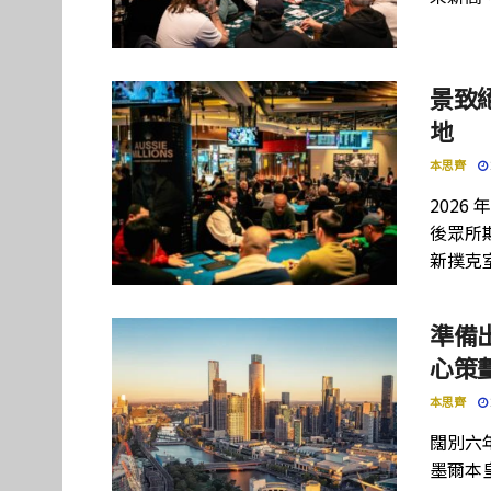
景致
地
本思齊
2026
後眾所
新撲克
準備
心策
本思齊
闊別六年
墨爾本