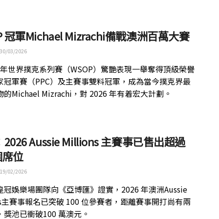
P 冠軍Michael Mizrachi備戰澳洲百萬大賽
30/03/2026
25 年世界撲克系列賽（WSOP）驚艷表現一舉奪得頂級榮譽
家冠軍賽（PPC）及主賽事雙料冠軍，成為當今撲克界最
Michael Mizrachi，對 2026 年有着宏大計劃。
026 Aussie Millions 主賽事已售出超過
 個席位
19/02/2026
冠娛樂場團隊向《亞博匯》證實，2026 年澳洲Aussie
ions主賽事報名已突破 100 位參賽者，距離賽事開打尚有兩
，獎池已衝破100 萬澳元。