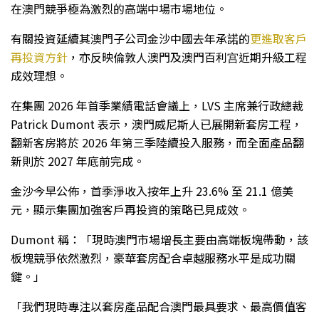
在澳門競爭極為激烈的高端中場市場地位。
有關投資延續其澳門子公司金沙中國去年承諾的
更進取客戶
再投資方針
，亦反映倫敦人澳門及澳門百利宫近期升級工程
成效理想。
在集團 2026 年首季業績電話會議上，LVS 主席兼行政總裁
Patrick Dumont 表示，澳門威尼斯人已展開新套房工程，
翻新客房將於 2026 年第三季陸續投入服務，而全面產品翻
新則於 2027 年底前完成。
金沙今早公佈，首季淨收入按年上升 23.6% 至 21.1 億美
元，顯示集團加強客戶再投資的策略已見成效。
Dumont 稱：「現時澳門市場增長主要由高端板塊帶動，該
板塊競爭依然激烈，豪華套房配合卓越服務水平是成功關
鍵。」
「我們現時專注以套房產品配合澳門最具要求、最高價值客