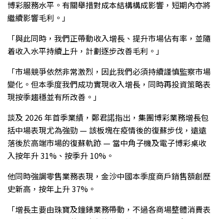
博彩服務水平。有關舉措對成本結構構成影響，短期內亦將
繼續影響毛利。」
「與此同時，我們正帶動收入增長、提升市場佔有率，並隨
着收入水平持續上升，計劃逐步改善毛利。」
「市場競爭依然非常激烈，因此我們必須持續謹慎監察市場
變化。但本季度我們成功實現收入增長，同時再投資策略表
現按季趨穩並有所改善。」
談及 2026 年首季業績，鄭君諾指出，集團博彩業務增長包
括中場表現尤為強勁 — 該板塊在疫情後的復蘇步伐，遠遠
落後於高端市場的復蘇軌跡 — 當中角子機及電子博彩桌收
入按年升 31%、按季升 10%。
他同時強調零售業務表現，金沙中國本季度商戶銷售額創歷
史新高，按年上升 37%。
「增長主要由珠寶及鐘錶業務帶動，不過各商場整體消費表