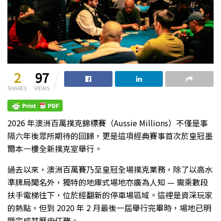
2
97
SHARES
VIEWS
2026 年澳洲百萬撲克錦標賽（Aussie Millions）不僅是事
隔六年後眾所期待的回歸，更是這項經典賽事首次於皇冠墨
爾本一樓全新撲克室舉行。
過去以來，澳洲百萬賽乃至皇冠全場撲克業務，除了以高水
準牌局聞名外，獨特的地庫式場地亦廣為人知 — 需乘數段
扶手電梯往下，位於經翻新的停車場區域。這裡是資深玩家
的熱點，但到 2020 年 2 月最後一屆舉行完畢時，場地已明
顯完成其歷史任務。