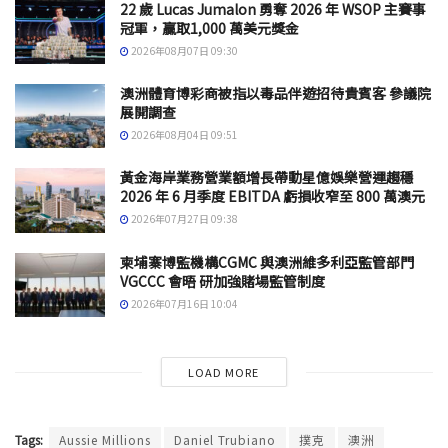
22 歲 Lucas Jumalon 勇奪 2026 年 WSOP 主賽事
冠軍，贏取1,000 萬美元獎金
2026年08月07日 09:30
澳洲體育博彩商被指以毒品伴遊招待貴賓客 參議院
展開調查
2026年08月04日 09:51
黃金海岸業務營業額增長帶動星億娛樂營運趨穩
2026 年 6 月季度 EBITDA 虧損收窄至 800 萬澳元
2026年07月27日 09:38
柬埔寨博監機構CGMC 與澳洲維多利亞監管部門
VGCCC 會晤 研加強賭場監管制度
2026年07月16日 10:04
LOAD MORE
Tags:
Aussie Millions
Daniel Trubiano
撲克
澳洲