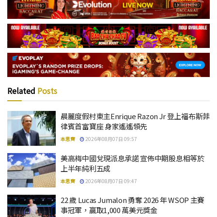
Related
Posts
晨麗度假村東主Enrique Razon Jr 登上福布斯菲
律賓首富寶座 身家遙遙領先
本思齊
2026年08月07日 09:57
美高梅中國兌現派息承諾 宣佈中期股息相等於
上半年純利五成
本思齊
2026年08月07日 09:47
22 歲 Lucas Jumalon 勇奪 2026 年 WSOP 主賽
事冠軍，贏取1,000 萬美元獎金