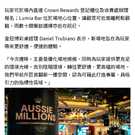
玩家可於場內直達 Crown Rewards 登記櫃位及收費處辦理
報名；Lumia Bar 位於場地心位置，讓觀眾可近距離輕鬆觀
戰，而數十間餐飲選擇亦近在咫尺。
皇冠博彩桌經理 Daniel Trubiano 表示，新場地旨在為玩家
帶來更舒適、便捷的體驗。
「今次遷移，主要是優化場地規模，同時為玩家提供更充足
的環境光線，告別陰暗環境，轉往更舒適、更高檔的場地。
我們早前斥巨資翻新一樓空間，認為可藉此打造專屬、具吸
引力的指標性區域。」