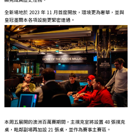
全新場地於 2023 年 11 月首度開放，環境更為奢華，並與
皇冠墨爾本各項設施更緊密連通。
本周五展開的澳洲百萬賽期間，主撲克室將設置 48 張撲克
桌，毗鄰副場再加設 21 張桌，並作為賽事主賽區。