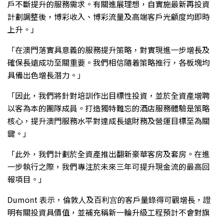
戶不斷提升的服務需求。有關進展理想，自實施最新再投資
計劃調整後，博彩收入、博彩流量及高端客戶光顧度均即時
上升。」
「在澳門落實具意義的服務提升策略，對實現進一步增長及
確保長遠成功至關重要。我們相信隨着策略推行，各板塊均
具備出色增長潛力。」
「因此，我們將針對培訓作出目標性投資，並於全資產增聘
以客為本的團隊成員。打造獨特難忘的酒店服務體驗是策略
核心，提升澳門服務水平對達成長遠財務及營運目標至為關
鍵。」
「此外，我們計劃於全資產推出翻新豪華客房及套房。在進
一步執行之際，我們專注於未來三年可提升現金流的最高回
報項目。」
Dumont 表示，倫敦人及百利宫的客戶量錄得可觀增長，證
明有關投資具價值，並補充稱新一輪升級工程預計不會對旗