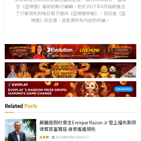
任《亞博匯》雜誌的執行編輯。他於2017年4月協助推出
了行業領先的每日電子通訊《亞博匯早報》，目前是《亞
博匯》的主筆，並負責所有內容的校編。
Related
Posts
晨麗度假村東主Enrique Razon Jr 登上福布斯菲
律賓首富寶座 身家遙遙領先
本思齊
2026年08月07日 09:57