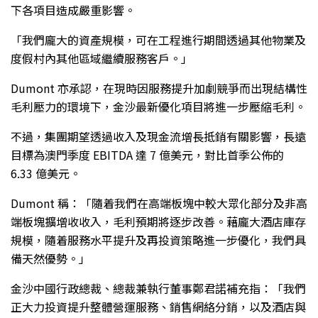
下各項目造成嚴重影響。
「我們龐大的資產規模，可在工程進行期間透過其他物業及
度假村內其他區域繼續服務客戶。」
Dumont 亦承認，在現時因服務提升加劇競爭而出現結構性
毛利壓力的環境下，金沙最新優化項目將進一步壓縮毛利。
不過，集團期望透過收入及現金流增長抵銷有關影響，長遠
目標為澳門季度 EBITDA 達 7 億美元，對比首季公佈的
6.33 億美元。
Dumont 稱：「隨着我們在高端板塊中較大眾化部分及非高
端板塊擴增收收入，毛利預期將逐步改善。藉龐大酒店庫存
規模，隨着服務水平提升及再投資策略進一步優化，我們具
備天然優勢。」
金沙中國行政總裁、總裁兼執行董事鄭君諾補充指：「我們
正大力投資提升整體營運服務、銷售網絡分銷，以及酒店與