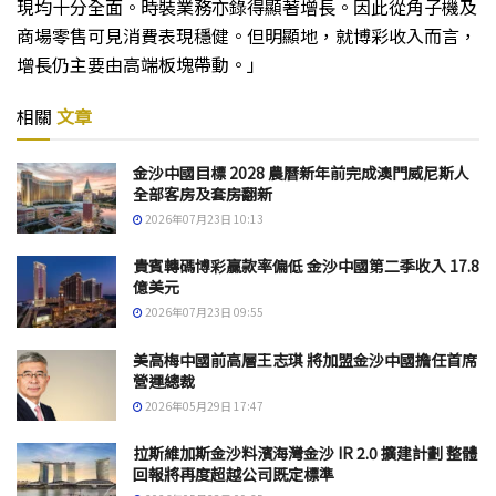
現均十分全面。時裝業務亦錄得顯著增長。因此從角子機及
商場零售可見消費表現穩健。但明顯地，就博彩收入而言，
增長仍主要由高端板塊帶動。」
相關
文章
金沙中國目標 2028 農曆新年前完成澳門威尼斯人
全部客房及套房翻新
2026年07月23日 10:13
貴賓轉碼博彩贏款率偏低 金沙中國第二季收入 17.8
億美元
2026年07月23日 09:55
美高梅中國前高層王志琪 將加盟金沙中國擔任首席
營運總裁
2026年05月29日 17:47
拉斯維加斯金沙料濱海灣金沙 IR 2.0 擴建計劃 整體
回報將再度超越公司既定標準