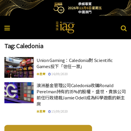
Tag:
Caledonia
Union Gaming：Caledonia對 Scientific
Games投下「信任一票」
本思齊
16/09/2020
澳洲基金管理公司Caledonia收購Ronald
Perelman持有的35%的股權， 盛世·貴族公司
前任行政總裁Jamie Odell成為科學遊戲的新主
席
本思齊
15/09/2020