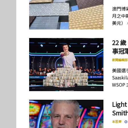
澳門博彩
月之中期
美元）
22 歲
事冠軍
新聞編輯部
美國選手
Saas
WSOP
Lig
Smi
本思齊