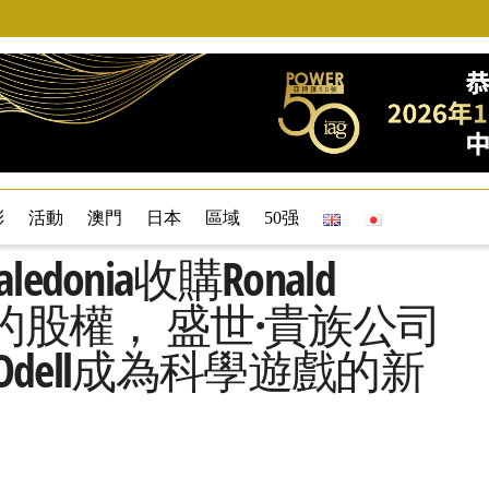
彩
活動
澳門
日本
區域
50强
onia收購Ronald
5%的股權， 盛世·貴族公司
 Odell成為科學遊戲的新