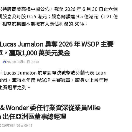
持牌商美高梅中國公佈，截至 2026 年 6 月 30 日止六個
股息為每股 0.25 港元；股息總額達 9.5 億港元（1.21 億
，相當於集團本期擁有人應佔利潤的 50%。
 Lucas Jumalon 勇奪 2026 年 WSOP 主賽
，贏取1,000 萬美元獎金
2026年08月07日 09:30
 Lucas Jumalon 於單對單決戰擊敗芬蘭代表 Lauri
kilahti，奪得本年度 WSOP 主賽冠軍，躋身史上最年輕
 主賽冠軍之列。
ht & Wonder 委任行業資深從業員Mike
th 出任亞洲區董事總經理
2026年08月06日 09:46