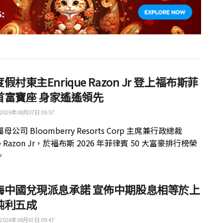
假村東主Enrique Razon Jr 登上福布斯菲
首富寶座 身家遙遙領先
2026年08月07日 09:57
公司 Bloomberry Resorts Corp 主席兼行政總裁
ue Razon Jr，於福布斯 2026 年菲律賓 50 大富豪排行榜榮
。
梅中國兌現派息承諾 宣佈中期股息相等於上
純利五成
2026年08月07日 09:47