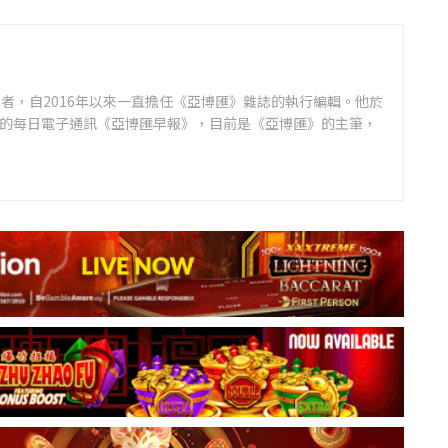
者，自2016年以來一直擔任《亞博匯》雜誌的執行編輯。他於
領先的每日電子通訊《亞博匯早報》，目前是《亞博匯》的主筆，