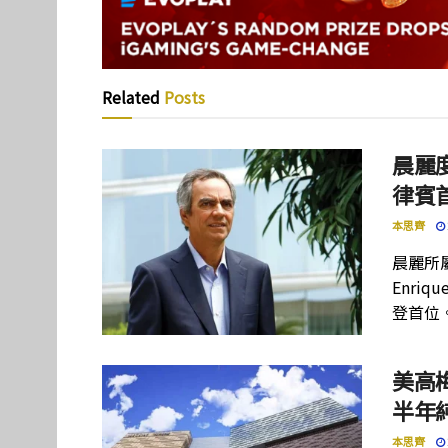
Related
Posts
晨麗度
律賓
本思齊
晨麗所屬母
Enriq
登首位
美高
半年
本思齊