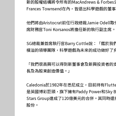
新的股權結構將令所有的MacAndrews & Forbes公
Frances Townsend在內，皆退出科學遊戲的董
他們將由Aristocrat前任行政總裁Jamie Ode
席財務官Toni Korsanos將擔任新的執行副主席。
SG總裁兼首席執行官Barry Cottle說：
橫溢的領導團隊，科學遊戲為未來的成功做好了
「我們很高興可以得到新董事會及新興投資者的
長及為股東創造價值。」
Caledonia於1982年在悉尼成立，目前持有Flutter En
是英國博彩巨頭，旗下擁有Paddy Power和Sky 
Stars Group達成了120億美元的合併。其同
股份。