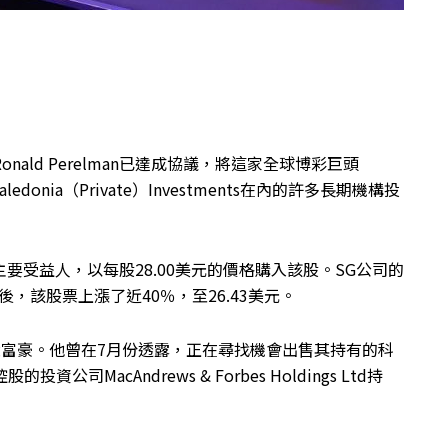
東Ronald Perelman已達成協議，將這家全球博彩巨頭
onia（Private）Investments在內的許多長期機構投
股份的主要受益人，以每股28.00美元的價格購入該股。SG公司的
後，該股票上漲了近40％，至26.43美元。
79大富豪。他曾在7月份透露，正在尋找機會出售其持有的科
MacAndrews & Forbes Holdings Ltd持