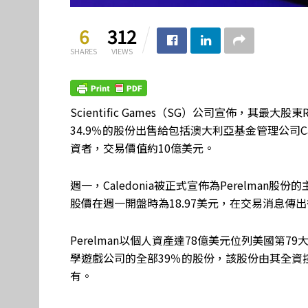
6
312
SHARES
VIEWS
Scientific Games（SG）公司宣佈，其最大股
34.9％的股份出售給包括澳大利亞基金管理公司Caled
資者，交易價值約10億美元。
週一，Caledonia被正式宣佈為Perelman
股價在週一開盤時為18.97美元，在交易消息傳出
Perelman以個人資產達78億美元位列美國第
學遊戲公司的全部39％的股份，該股份由其全資控股的投資公司
有。