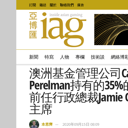
訂閱
雜誌
關於
聯絡我們
廣告
新聞
特寫
人物
專欄
技術談
網絡博
澳洲基金管理公司Caled
Perelman持有的3
前任行政總裁Jamie
主席
本思齊
2020年09月15日 08:09