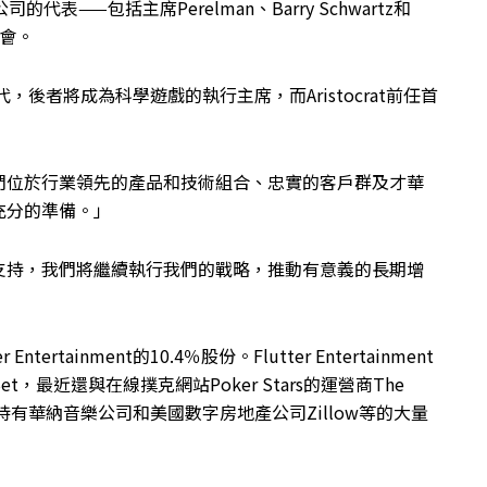
司的代表——包括主席Perelman、Barry Schwartz和
事會。
ll取代，後者將成為科學遊戲的執行主席，而Aristocrat前任首
「鑑於我們位於行業領先的產品和技術組合、忠實的客戶群及才華
充分的準備。」
支持，我們將繼續執行我們的戰略，推動有意義的長期增
tertainment的10.4％股份。Flutter Entertainment
Bet，最近還與在線撲克網站Poker Stars的運營商The
時還持有華納音樂公司和美國數字房地產公司Zillow等的大量