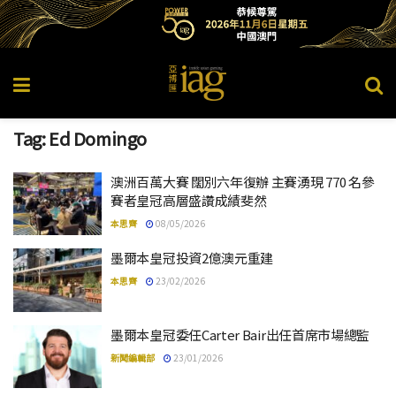
Tag:
Ed Domingo
澳洲百萬大賽 闊別六年復辦 主賽湧現 770 名參
賽者皇冠高層盛讚成績斐然
本思齊
08/05/2026
墨爾本皇冠投資2億澳元重建
本思齊
23/02/2026
墨爾本皇冠委任Carter Bair出任首席市場總監
新聞編輯部
23/01/2026