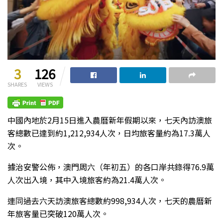
3
126
SHARES
VIEWS
中國內地於2月15日進入農曆新年假期以來，七天內訪澳旅
客總數已達到約1,212,934人次，日均旅客量約為17.3萬人
次。
據治安警公佈，澳門周六（年初五）的各口岸共錄得76.9萬
人次出入境，其中入境旅客約為21.4萬人次。
連同過去六天訪澳旅客總數約998,934人次，七天的農曆新
年旅客量已突破120萬人次。