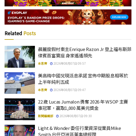
Related
Posts
晨麗度假村東主Enrique Razon Jr 登上福布斯菲
律賓首富寶座 身家遙遙領先
本思齊
2026年08月07日 09:57
美高梅中國兌現派息承諾 宣佈中期股息相等於
上半年純利五成
本思齊
2026年08月07日 09:47
22 歲 Lucas Jumalon 勇奪 2026 年 WSOP 主賽
事冠軍，贏取1,000 萬美元獎金
新聞編輯部
2026年08月07日 09:30
Light & Wonder 委任行業資深從業員Mike
Smith 出任亞洲區董事總經理