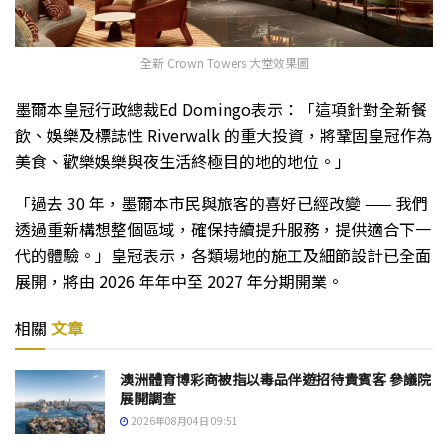
全新 Crown Towers 大堂效果圖
墨爾本皇冠行政總裁Ed Domingo表示：「這項針對全新餐
飲、娛樂及標誌性 Riverwalk 的重大投資，將鞏固皇冠作為
美食、歡樂娛樂與夜生活終極目的地的地位。」
「過去 30 年，墨爾本市民與旅客的喜好已經改變 —— 我們
透過重新構想整個區域，確保持續提升服務，提供適合下一
代的體驗。」皇冠表示，各類場地的施工及細節設計已全面
展開，將由 2026 年年中至 2027 年分期開業。
相關
文章
澳洲體育博彩商被指以毒品伴遊招待貴賓客 參議院
展開調查
2026年08月04日 09:51