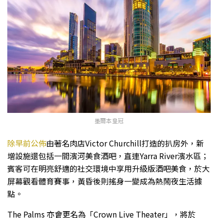
墨爾本皇冠
除早前公佈
由著名肉店Victor Churchill打造的扒房外，新
增設施還包括一間濱河美食酒吧，直連Yarra River濱水區；
賓客可在明亮舒適的社交環境中享用升級版酒吧美食，於大
屏幕觀看體育賽事，黃昏後則搖身一變成為熱鬧夜生活據
點。
The Palms 亦會更名為「Crown Live Theater」，將於