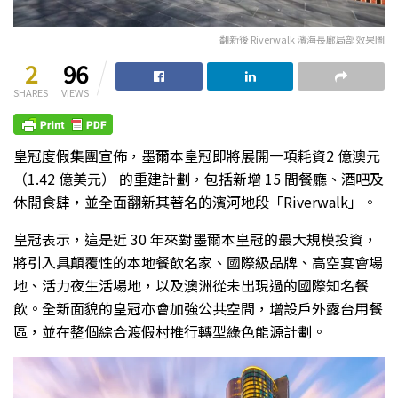
翻新後 Riverwalk 濱海長廊局部效果圖
2
96
SHARES
VIEWS
皇冠度假集團宣佈，墨爾本皇冠即將展開一項耗資2 億澳元
（1.42 億美元） 的重建計劃，包括新增 15 間餐廳、酒吧及
休閒食肆，並全面翻新其著名的濱河地段「Riverwalk」。
皇冠表示，這是近 30 年來對墨爾本皇冠的最大規模投資，
將引入具顛覆性的本地餐飲名家、國際級品牌、高空宴會場
地、活力夜生活場地，以及澳洲從未出現過的國際知名餐
飲。全新面貌的皇冠亦會加強公共空間，增設戶外露台用餐
區，並在整個綜合渡假村推行轉型綠色能源計劃。