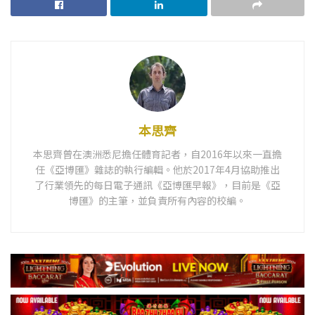
本思齊
本思齊曾在澳洲悉尼擔任體育記者，自2016年以來一直擔
任《亞博匯》雜誌的執行編輯。他於2017年4月協助推出
了行業領先的每日電子通訊《亞博匯早報》，目前是《亞
博匯》的主筆，並負責所有內容的校編。