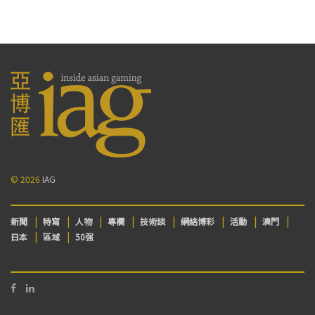
© 2026
IAG
新聞
特寫
人物
專欄
技術談
網絡博彩
活動
澳門
日本
區域
50强