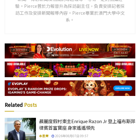
驗。Pierce曾於力報晉升為採訪副主任，負責安排記者採
訪工作及安排新聞報導內容。Pierce畢業於澳門大學中文
系。
Related
Posts
晨麗度假村東主Enrique Razon Jr 登上福布斯菲
律賓首富寶座 身家遙遙領先
本思齊
2026年08月07日 09:57