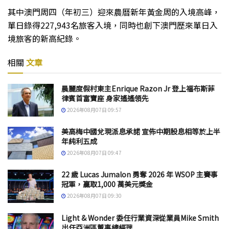
其中澳門周四（年初三）迎來農曆新年黃金周的入境高峰，
單日錄得227,943名旅客入境，同時也創下澳門歷來單日入
境旅客的新高紀錄。
相關
文章
晨麗度假村東主Enrique Razon Jr 登上福布斯菲
律賓首富寶座 身家遙遙領先
2026年08月07日 09:57
美高梅中國兌現派息承諾 宣佈中期股息相等於上半
年純利五成
2026年08月07日 09:47
22 歲 Lucas Jumalon 勇奪 2026 年 WSOP 主賽事
冠軍，贏取1,000 萬美元獎金
2026年08月07日 09:30
Light & Wonder 委任行業資深從業員Mike Smith
出任亞洲區董事總經理