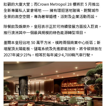
壯觀的大廈大堂；而Crown Metropol 28 樓將於 5 月推出
全新專屬私人宴會場地 —— 擁有環迴落地玻璃、飽覽城市
全景的高空空間，專為奢華婚禮、派對及企業活動而設。
除餐飲及娛樂外，皇冠表示正於可持續發展方面投入巨資，
推行澳洲其中一個最具規模的綠色能源轉型項目。
墨爾本皇冠佔地 50 萬平方米，橫跨兩個商業中心街區；新
增屋頂太陽能板、儲電系統及先進節能技術，將令碳排放在
2027年減少23%，相等於每年減少4,700輛汽車行駛。