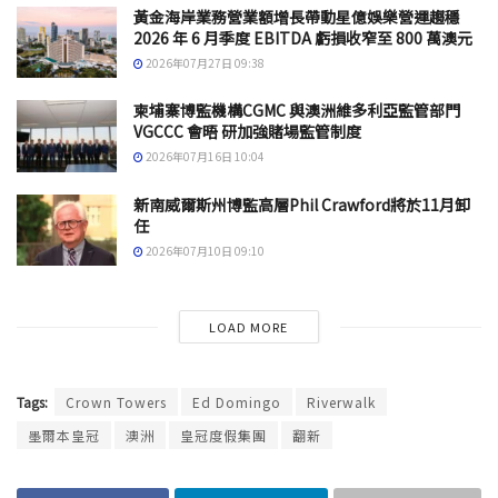
黃金海岸業務營業額增長帶動星億娛樂營運趨穩
2026 年 6 月季度 EBITDA 虧損收窄至 800 萬澳元
2026年07月27日 09:38
柬埔寨博監機構CGMC 與澳洲維多利亞監管部門
VGCCC 會晤 研加強賭場監管制度
2026年07月16日 10:04
新南威爾斯州博監高層Phil Crawford將於11月卸
任
2026年07月10日 09:10
LOAD MORE
Tags:
Crown Towers
Ed Domingo
Riverwalk
墨爾本皇冠
澳洲
皇冠度假集團
翻新