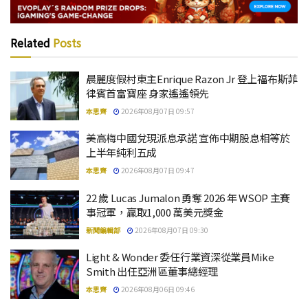
Related
Posts
晨麗度假村東主Enrique Razon Jr 登上福布斯菲
律賓首富寶座 身家遙遙領先
本思齊
2026年08月07日 09:57
美高梅中國兌現派息承諾 宣佈中期股息相等於
上半年純利五成
本思齊
2026年08月07日 09:47
22 歲 Lucas Jumalon 勇奪 2026 年 WSOP 主賽
事冠軍，贏取1,000 萬美元獎金
新聞編輯部
2026年08月07日 09:30
Light & Wonder 委任行業資深從業員Mike
Smith 出任亞洲區董事總經理
本思齊
2026年08月06日 09:46