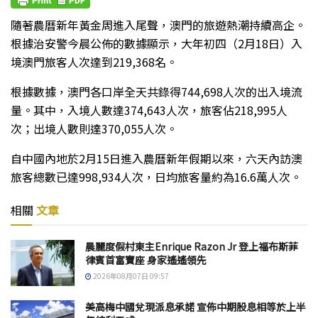
隨著農曆新年黃金周進入尾聲，澳門的旅遊熱潮持續高企。
根據治安警今晨公佈的數據顯示，大年初四（2月18日）入
境澳門旅客人次達到219,368名。
根據數據，澳門各口岸全天共錄得744,698人次的出入境流
量。其中，入境人數達374,643人次，旅客佔218,995人
次；出境人數則達370,055人次。
自中國內地於2月15日進入農曆新年假期以來，六天內訪澳
旅客總數已達998,934人次，日均旅客量約為16.6萬人次。
相關
文章
晨麗度假村東主Enrique Razon Jr 登上福布斯菲
律賓首富寶座 身家遙遙領先
2026年08月07日 09:57
美高梅中國兌現派息承諾 宣佈中期股息相等於上半