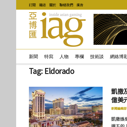
訂閱
雜誌
關於
聯絡我們
廣告
新聞
特寫
人物
專欄
技術談
網絡博
Tag:
Eldorado
凱撒及
億美
新聞編輯部
凱撒娛樂
週五的