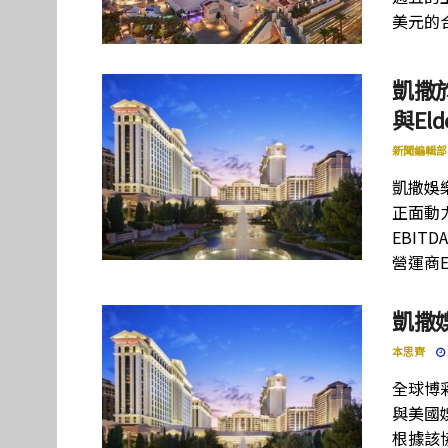
美元的
凱撒
與El
新聞編輯部
凱撒娛
正面動力
EBIT
營運商E
凱撒娛
本思齊
全球博彩巨
與美國娛
根據該