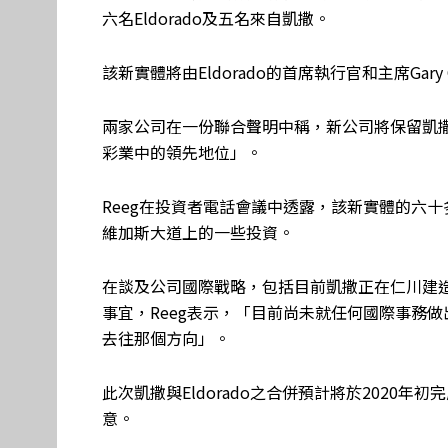
六名Eldorado及五名來自凱撒。
該新實體將由Eldorado的首席執行官和主席Gary 
兩家公司在一份聯合聲明中稱，新公司將保留凱
彩業中的領先地位」。
Reeg在投資者電話會議中透露，該新實體的六
維加斯大道上的一些投資。
在談及公司國際戰略，包括目前凱撒正在仁川建造的韓國
事宜，Reeg表示，「目前尚未就任何國際事務
去往那個方向」。
此次凱撒與Eldorado之合併預計將於2020
意。