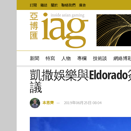
訂閱
雜誌
關於
聯絡我們
廣告
新聞
特寫
人物
專欄
技術談
網絡博
凱撒娛樂與Eldora
議
本思齊
2019年06月25日 08:04