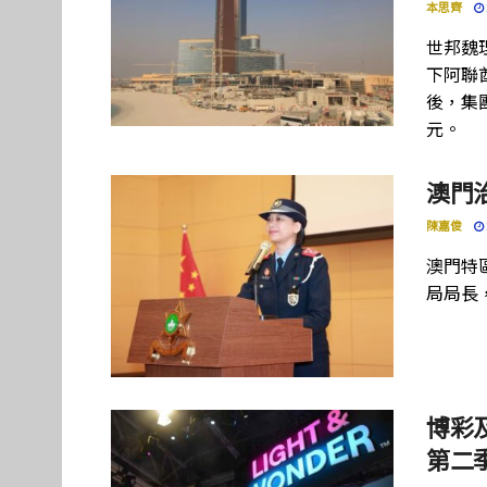
本思齊
世邦魏
下阿聯酋項
後，集團
元。
澳門
陳嘉俊
澳門特
局局長
博彩及
第二季