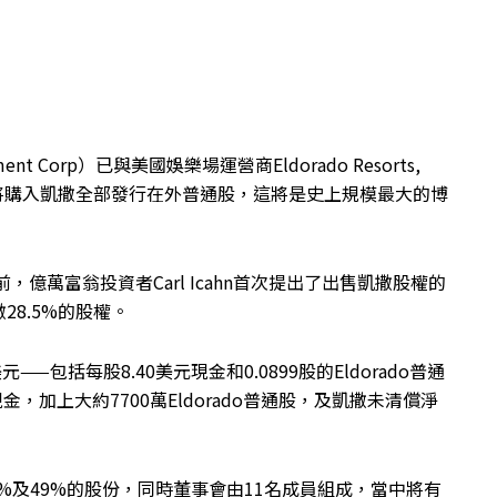
ent Corp）已與美國娛樂場運營商Eldorado Resorts,
ado將購入凱撒全部發行在外普通股，這將是史上規模最大的博
前，億萬富翁投資者Carl Icahn首次提出了出售凱撒股權的
8.5%的股權。
元——包括每股8.40美元現金和0.0899股的Eldorado普通
，加上大約7700萬Eldorado普通股，及凱撒未清償淨
51%及49%的股份，同時董事會由11名成員組成，當中將有