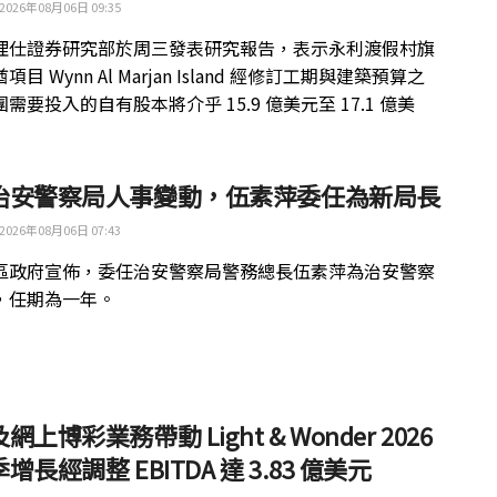
2026年08月06日 09:35
理仕證券研究部於周三發表研究報告，表示永利渡假村旗
目 Wynn Al Marjan Island 經修訂工期與建築預算之
需要投入的自有股本將介乎 15.9 億美元至 17.1 億美
治安警察局人事變動，伍素萍委任為新局長
2026年08月06日 07:43
區政府宣佈，委任治安警察局警務總長伍素萍為治安警察
，任期為一年。
網上博彩業務帶動 Light & Wonder 2026
增長經調整 EBITDA 達 3.83 億美元