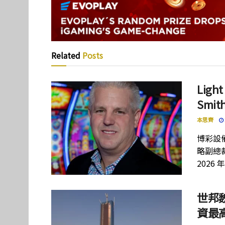
Related
Posts
Lig
Smi
本思齊
博彩設備
略副總裁
2026 
世邦
資最高