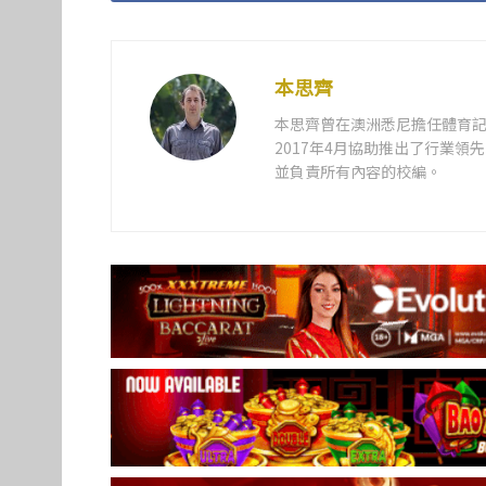
本思齊
本思齊曾在澳洲悉尼擔任體育記
2017年4月協助推出了行業
並負責所有內容的校編。