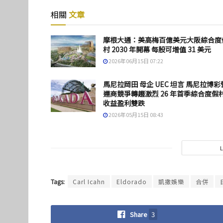
相關
文章
摩根大通：美高梅百億美元大阪綜合度
村 2030 年開幕 每股可增值 31 美元
2026年06月15日 07:22
馬尼拉岡田 母企 UEC 坦言 馬尼拉博彩
運商競爭轉趨激烈 26 年首季綜合度假
收益盈利雙跌
2026年05月15日 08:43
Tags:
Carl Icahn
Eldorado
凱撒娛樂
合併
Share
3