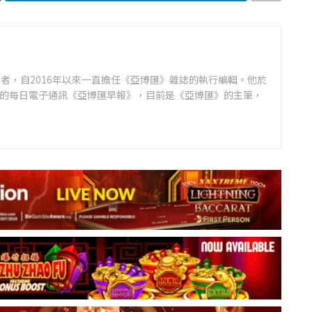
者，自2016年以來一直擔任《亞博匯》雜誌的執行編輯。他於
領先的每日電子通訊《亞博匯早報》，目前是《亞博匯》的主筆，