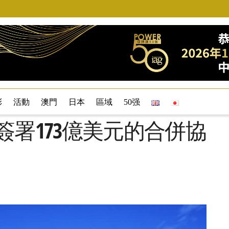
彩
活動
澳門
日本
區域
50强
do簽署173億美元的合併協