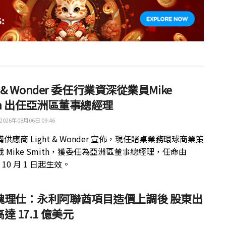
ht & Wonder 委任行業資深從業員Mike
th 出任亞洲區董事總經理
2026年08月06日 09:46
供應商 Light & Wonder 宣佈，現任賭桌業務環球商業策
 Mike Smith，獲委任為亞洲區董事總經理，任命由
年 10 月 1 日起生效。
魏理仕：永利阿聯酋項目造價上調後 股東出
達 17.1 億美元