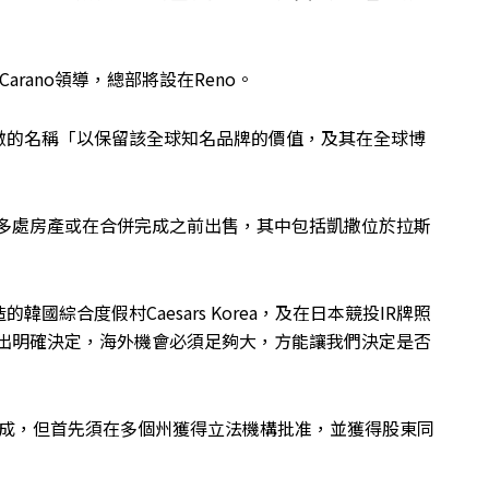
Carano領導，總部將設在Reno。
撒的名稱「以保留該全球知名品牌的價值，及其在全球博
十多處房產或在合併完成之前出售，其中包括凱撒位於拉斯
綜合度假村Caesars Korea，及在日本競投IR牌照
做出明確決定，海外機會必須足夠大，方能讓我們決定是否
年初完成，但首先須在多個州獲得立法機構批准，並獲得股東同