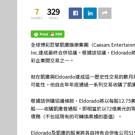
7
329
SHARES
VIEWS
全球博彩巨擘凱撒娛樂集團（Caesars Entertainm
Inc.達成最終合併協議。根據該協議，Eldor
彩企業間交易之一。
就在凱撒與Eldoardo達成這一歷史性交易的數月
可能性。他自去年年底通過一系列交易收購了凱撒2
根據該併購協議條款，Eldorado將以每股12.75美
股——收購凱撒普通股。即相當於以72億美元的現金
債務（不包括現有的可轉換票據的面值）。
Eldorado及凱撒的股東將各自持有合併後公司