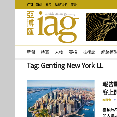
訂閱
雜誌
關於
聯絡我們
廣告
新聞
特寫
人物
專欄
技術談
網絡博
Tag:
Genting New York LL
報告
客上
本思齊
雲頂馬來
開支最