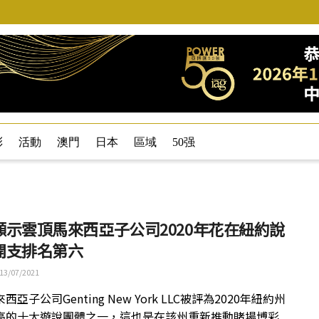
彩
活動
澳門
日本
區域
50强
顯示雲頂馬來西亞子公司2020年花在紐約說
開支排名第六
13/07/2021
西亞子公司Genting New York LLC被評為2020年紐約州
高的十大遊說團體之一，這也是在該州重新推動賭場博彩