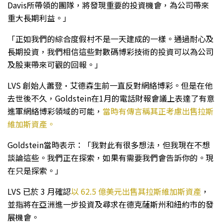
Davis所帶領的團隊，將發現重要的投資機會，為公司帶來
重大長期利益。」
「正如我們的綜合度假村不是一天建成的一樣。通過耐心及
長期投資，我們相信這些對數碼博彩技術的投資可以為公司
及股東帶來可觀的回報。」
LVS 創始人蕭登·艾德森生前一直反對網絡博彩。但是在他
去世後不久，Goldstein在1月的電話財報會議上表達了有意
進軍網絡博彩領域的可能，
當時有傳言稱其正考慮出售拉斯
維加斯資產。
Goldstein當時表示：「我對此有很多想法，但我現在不想
談論這些。我們正在探索，如果有需要我們會告訴你的。現
在只是探索。」
LVS 已於 3 月確認
以 62.5 億美元出售其拉斯維加斯資產
，
並指將在亞洲進一步投資及尋求在德克薩斯州和紐約市的發
展機會。