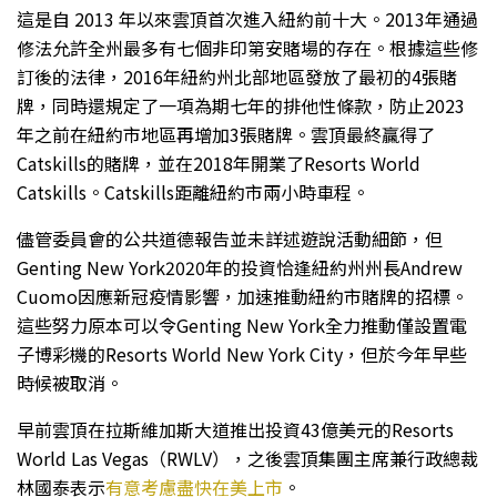
這是自 2013 年以來雲頂首次進入紐約前十大。2013年通過
修法允許全州最多有七個非印第安賭場的存在。根據這些修
訂後的法律，2016年紐約州北部地區發放了最初的4張賭
牌，同時還規定了一項為期七年的排他性條款，防止2023
年之前在紐約市地區再增加3張賭牌。雲頂最終贏得了
Catskills的賭牌，並在2018年開業了Resorts World
Catskills。Catskills距離紐約市兩小時車程。
儘管委員會的公共道德報告並未詳述遊說活動細節，但
Genting New York2020年的投資恰逢紐約州州長Andrew
Cuomo因應新冠疫情影響，加速推動紐約市賭牌的招標。
這些努力原本可以令Genting New York全力推動僅設置電
子博彩機的Resorts World New York City，但於今年早些
時候被取消。
早前雲頂在拉斯維加斯大道推出
投資43億美元的Resorts
World Las Vegas（RWLV），之後雲頂集團主席兼行政總裁
林國泰表示
有意考慮盡快在美上市
。