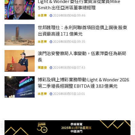
Light & Wonder 委任行業資深從業員Mike
Smith 出任亞洲區董事總經理
本思齊
2026年08月06日 09:46
世邦魏理仕：永利阿聯酋項目造價上調後 股東
出資最高達 17.1 億美元
本思齊
2026年08月06日 09:35
澳門治安警察局人事變動，伍素萍委任為新局
長
陳嘉俊
2026年08月06日 07:43
博彩及網上博彩業務帶動 Light & Wonder 2026
第二季增長經調整 EBITDA 達 3.83 億美元
本思齊
2026年08月05日 10:01