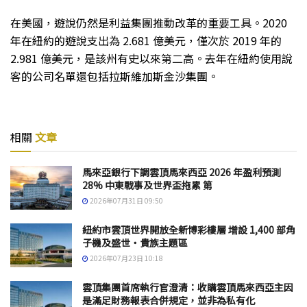
在美國，遊說仍然是利益集團推動改革的重要工具。2020
年在紐約的遊說支出為 2.681 億美元，僅次於 2019 年的
2.981 億美元，是該州有史以來第二高。去年在紐約使用說
客的公司名單還包括拉斯維加斯金沙集團。
相關
文章
馬來亞銀行下調雲頂馬來西亞 2026 年盈利預測
28% 中東戰事及世界盃拖累 第
2026年07月31日 09:50
紐約市雲頂世界開放全新博彩樓層 增設 1,400 部角
子機及盛世・貴族主題區
2026年07月23日 10:18
雲頂集團首席執行官澄清：收購雲頂馬來西亞主因
是滿足財務報表合併規定，並非為私有化