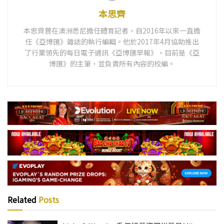
本思齊
本思齊曾在澳洲悉尼擔任體育記者，自2016年以來一直擔
任《亞博匯》雜誌的執行編輯。他於2017年4月協助推出
了行業領先的每日電子通訊《亞博匯早報》，目前是《亞
博匯》的主筆，並負責所有內容的校編。
Related
Posts