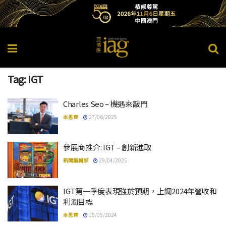
Tag:
IGT
Charles Seo – 機遇來敲門
本思齊
27/06/2025
參展商推介: IGT – 創新進取
新聞編輯部
29/04/2025
IGT第一季度表現強於預期，上調2024年營收和
利潤目標
本思齊
15/05/2024