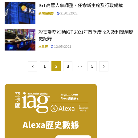
IGT高管人事調整，任命新主席及行政總裁
新聞編輯部
21/01/2022
彩票業務推動IGT 2021年首季度收入及利潤創歷
史記錄
本思齊
12/05/2021
1
2
3
…
5