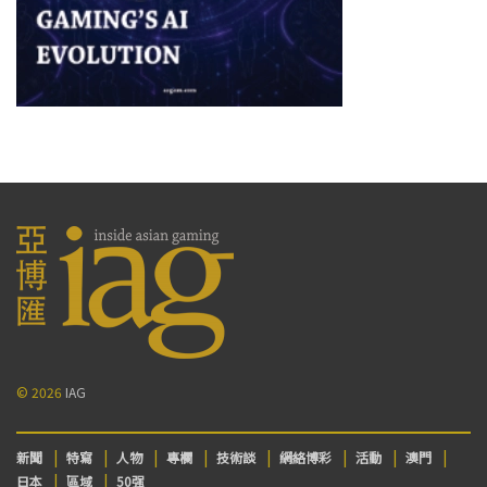
© 2026
IAG
新聞
特寫
人物
專欄
技術談
網絡博彩
活動
澳門
日本
區域
50强